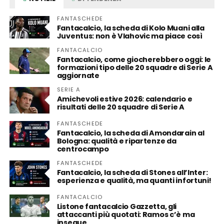
FANTASCHEDE
Fantacalcio, la scheda di Kolo Muani alla
Juventus: non è Vlahovic ma piace così
FANTACALCIO
Fantacalcio, come giocherebbero oggi: le
formazioni tipo delle 20 squadre di Serie A
aggiornate
SERIE A
Amichevoli estive 2026: calendario e
risultati delle 20 squadre di Serie A
FANTASCHEDE
Fantacalcio, la scheda di Amondarain al
Bologna: qualità e ripartenze da
centrocampo
FANTASCHEDE
Fantacalcio, la scheda di Stones all’Inter:
esperienza e qualità, ma quanti infortuni!
FANTACALCIO
Listone fantacalcio Gazzetta, gli
attaccanti più quotati: Ramos c’è ma
insegue