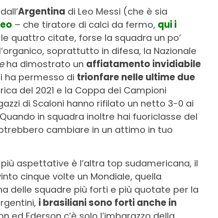
dall’
Argentina
di Leo Messi (che è sia
neo
– che tiratore di calci da fermo,
qui i
 le quattro citate, forse la squadra un po’
organico, soprattutto in difesa, la Nazionale
e
ha dimostrato un
affiatamento invidiabile
li ha permesso di
trionfare nelle ultime due
rica del 2021 e la Coppa dei Campioni
zzi di Scaloni hanno rifilato un netto 3-0 ai
. Quando in squadra inoltre hai fuoriclasse del
e potrebbero cambiare in un attimo in tuo
 più aspettative è l’altra top sudamericana, il
into cinque volte un Mondiale, quella
 delle squadre più forti e più quotate per la
argentini,
i brasiliani sono forti anche in
sson ed Ederson c’è solo l’imbarazzo della