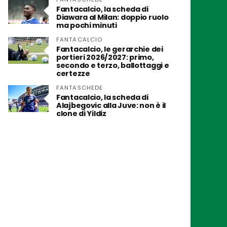
Fantacalcio, la scheda di
Diawara al Milan: doppio ruolo
ma pochi minuti
FANTACALCIO
Fantacalcio, le gerarchie dei
portieri 2026/2027: primo,
secondo e terzo, ballottaggi e
certezze
FANTASCHEDE
Fantacalcio, la scheda di
Alajbegovic alla Juve: non è il
clone di Yildiz