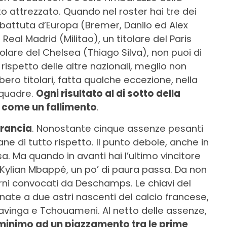
lto attrezzato. Quando nel roster hai tre dei
battuta d’Europa (Bremer, Danilo ed Alex
Real Madrid (Militao), un titolare del Paris
lare del Chelsea (Thiago Silva), non puoi di
 rispetto delle altre nazionali, meglio non
bero titolari, fatta qualche eccezione, nella
squadre.
Ogni risultato al di sotto della
 come un fallimento
.
Francia
. Nonostante cinque assenze pesanti
ane di tutto rispetto. Il punto debole, anche in
. Ma quando in avanti hai l’ultimo vincitore
Kylian Mbappé, un po’ di paura passa. Da non
rni convocati da Deschamps. Le chiavi del
e a due astri nascenti del calcio francese,
avinga e Tchouameni. Al netto delle assenze,
minimo ad un piazzamento tra le prime