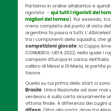
Partiamo in ordine alfabetico e quindi 
rigorista –
qui tutti i rigoristi del tor
migliori del torneo
). Pur essendo, tra
meno completa dal punto di vista dell’
argentina fa paura a tutti. L’
Albicelest
tra i componenti della squadra, che g
competizioni giocate
: la Coppa Ame
CONMEBOL-UEFA 2022, nella quale i raga
campioni d’Europa in carica dell’Italia
calibro di Messi e Di Maria, le partit
favore.
Quella su cui prima dello start ci sono
Brasile
. Unica Nazionale ad aver mai v
verdeoro è sulla carta sicuramente una
vittoria finale. A differenza dei cugini 
difesa
. Oltre alla porta, dove tra Ali