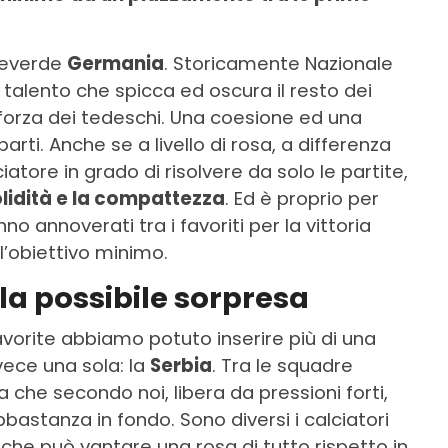
reverde
Germania
. Storicamente Nazionale
n talento che spicca ed oscura il resto dei
orza dei tedeschi. Una coesione ed una
arti. Anche se a livello di rosa, a differenza
atore in grado di risolvere da solo le partite,
olidità e la compattezza
. Ed è proprio per
 annoverati tra i favoriti per la vittoria
l’obiettivo minimo.
 la possibile sorpresa
 favorite abbiamo potuto inserire più di una
vece una sola: la
Serbia
. Tra le squadre
 che secondo noi, libera da pressioni forti,
astanza in fondo. Sono diversi i calciatori
 che può vantare una rosa di tutto rispetto in