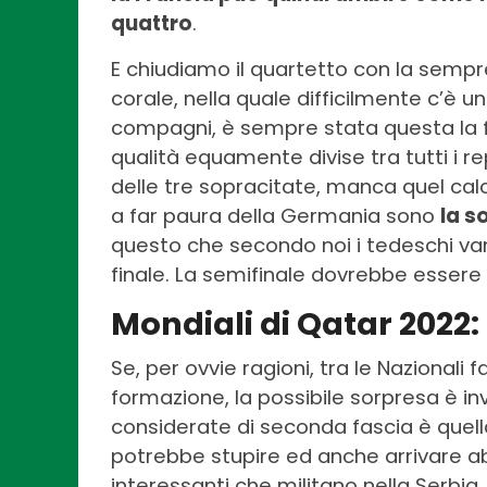
quattro
.
E chiudiamo il quartetto con la semp
corale, nella quale difficilmente c’è u
compagni, è sempre stata questa la f
qualità equamente divise tra tutti i rep
delle tre sopracitate, manca quel calci
a far paura della Germania sono
la s
questo che secondo noi i tedeschi vanno
finale. La semifinale dovrebbe essere 
Mondiali di Qatar 2022:
Se, per ovvie ragioni, tra le Nazionali
formazione, la possibile sorpresa è in
considerate di seconda fascia è quella
potrebbe stupire ed anche arrivare abb
interessanti che militano nella Serbia,