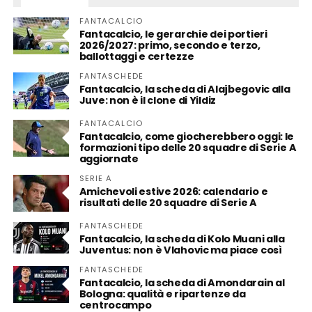
FANTACALCIO
Fantacalcio, le gerarchie dei portieri
2026/2027: primo, secondo e terzo,
ballottaggi e certezze
FANTASCHEDE
Fantacalcio, la scheda di Alajbegovic alla
Juve: non è il clone di Yildiz
FANTACALCIO
Fantacalcio, come giocherebbero oggi: le
formazioni tipo delle 20 squadre di Serie A
aggiornate
SERIE A
Amichevoli estive 2026: calendario e
risultati delle 20 squadre di Serie A
FANTASCHEDE
Fantacalcio, la scheda di Kolo Muani alla
Juventus: non è Vlahovic ma piace così
FANTASCHEDE
Fantacalcio, la scheda di Amondarain al
Bologna: qualità e ripartenze da
centrocampo