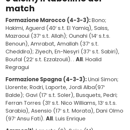
match
Formazione Marocco (4-3-3):
Bono;
Hakimi, Aguerd (40′ s.t. El Yamiq), Saiss,
Mazraoui (37′ s.t. Allah); Ounahi (14′ s.t.s.
Benoun), Amrabat, Amallah (37′ s.t.
Cheddira); Ziyech, En-Nesyri (37′ s.t. Sabiri),
Boufal (22′ s.t. Ezzalzouli). .
All
. Hoalid
Regragui
Formazione Spagna (4-3-3):
Unai Simon;
Llorente; Rodri, Laporte, Jordi Alba(97′
Balde); Gavi (17′ s.t. Soler), Busquets, Pedri;
Ferran Torres (31′ s.t. Nico Williams, 13′ s.t.s.
Sarabia), Asensio (17′ s.t. Morata), Dani Olmo
(97′ Ansu Fati).
All
. Luis Enrique