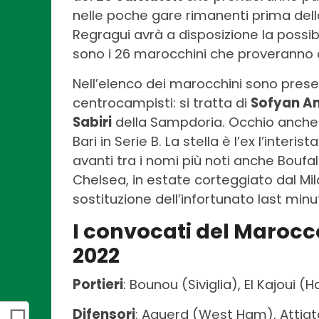
nelle poche gare rimanenti prima dell
Regragui avrà a disposizione la possibil
sono i 26 marocchini che proveranno ad
Nell’elenco dei marocchini sono presen
centrocampisti: si tratta di
Sofyan A
Sabiri
della Sampdoria. Occhio anche 
Bari in Serie B. La stella è l’ex l’inter
avanti tra i nomi più noti anche Boufal 
Chelsea, in estate corteggiato dal Mil
sostituzione dell’infortunato last minu
I convocati del Marocco
2022
Portieri
: Bounou (Siviglia), El Kajou
Difensori
: Aguerd (West Ham), Attiat