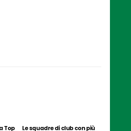
la Top
Le squadre di club con più