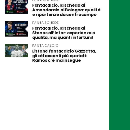
Fantacalcio, la scheda di
Amondarain al Bologna: qualità
e ripartenze da centrocampo
FANTASCHEDE
Fantacalcio, la scheda di
Stones all’Inter: esperienza e
qualità, ma quanti infortuni!
FANTACALCIO
Listone fantacalcio Gazzetta,
gli attaccanti più quotati:
Ramos c’è ma insegue