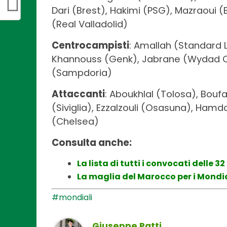
Dari (Brest), Hakimi (PSG), Mazraoui 
(Real Valladolid)
Centrocampisti
: Amallah (Standard L
Khannouss (Genk), Jabrane (Wydad C
(Sampdoria)
Attaccanti
: Aboukhlal (Tolosa), Boufa
(Siviglia), Ezzalzouli (Osasuna), Hamda
(Chelsea)
Consulta anche:
La lista di tutti i convocati delle 
La maglia del Marocco per i Mondia
#mondiali
Giuseppe Patti