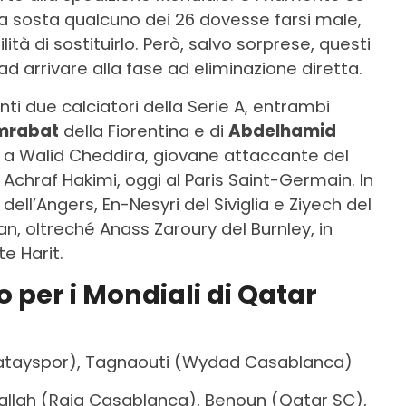
a sosta qualcuno dei 26 dovesse farsi male,
ità di sostituirlo. Però, salvo sorprese, questi
 arrivare alla fase ad eliminazione diretta.
ti due calciatori della Serie A, entrambi
mrabat
della Fiorentina e di
Abdelhamid
a Walid Cheddira, giovane attaccante del
ista Achraf Hakimi, oggi al Paris Saint-Germain. In
dell’Angers, En-Nesyri del Siviglia e Ziyech del
an, oltreché Anass Zaroury del Burnley, in
te Harit.
 per i Mondiali di Qatar
i (Hatayspor), Tagnaouti (Wydad Casablanca)
allah (Raja Casablanca), Benoun (Qatar SC),