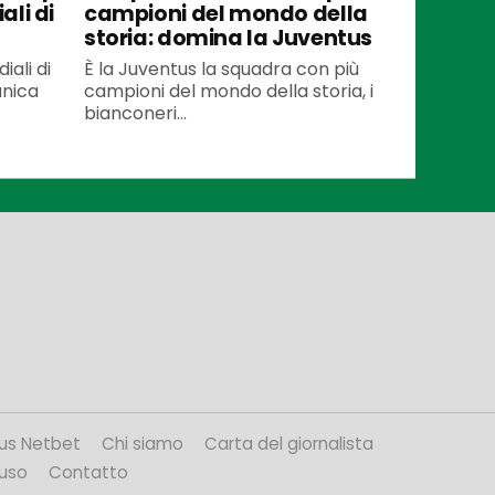
ali di
campioni del mondo della
storia: domina la Juventus
iali di
È la Juventus la squadra con più
unica
campioni del mondo della storia, i
bianconeri...
us Netbet
Chi siamo
Carta del giornalista
’uso
Contatto