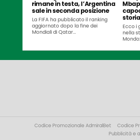
rimane in testa, l’Argentina
Mbapp
sale in seconda posizione
capoc
stori
La FIFA ha pubblicato il ranking
aggiornato dopo la fine dei
Ecco i 
Mondiali di Qatar...
nella s
Mondo: 
Codice Promozionale AdmiralBet
Codice P
Pubblicità e af