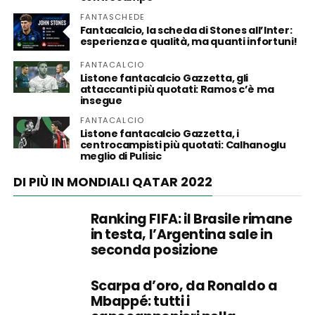
FANTASCHEDE
Fantacalcio, la scheda di Stones all’Inter:
esperienza e qualità, ma quanti infortuni!
FANTACALCIO
Listone fantacalcio Gazzetta, gli
attaccanti più quotati: Ramos c’è ma
insegue
FANTACALCIO
Listone fantacalcio Gazzetta, i
centrocampisti più quotati: Calhanoglu
meglio di Pulisic
DI PIÙ IN MONDIALI QATAR 2022
Ranking FIFA: il Brasile rimane
in testa, l’Argentina sale in
seconda posizione
Scarpa d’oro, da Ronaldo a
Mbappé: tutti i