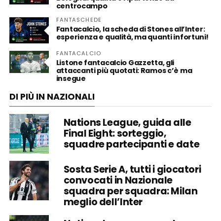
centrocampo
FANTASCHEDE
Fantacalcio, la scheda di Stones all’Inter:
esperienza e qualità, ma quanti infortuni!
FANTACALCIO
Listone fantacalcio Gazzetta, gli
attaccanti più quotati: Ramos c’è ma
insegue
DI PIÙ IN NAZIONALI
Nations League, guida alle
Final Eight: sorteggio,
squadre partecipanti e date
Sosta Serie A, tutti i giocatori
convocati in Nazionale
squadra per squadra: Milan
meglio dell’Inter