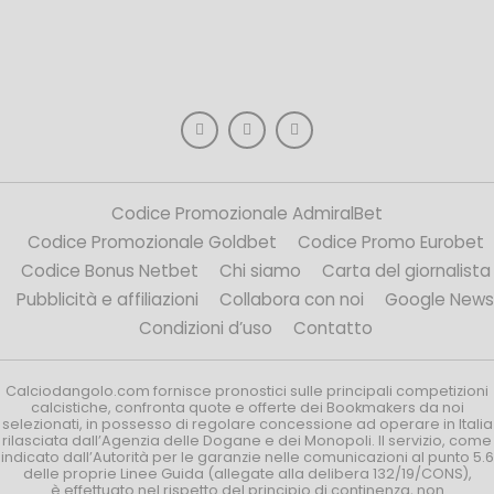
Codice Promozionale AdmiralBet
Codice Promozionale Goldbet
Codice Promo Eurobet
Codice Bonus Netbet
Chi siamo
Carta del giornalista
Pubblicità e affiliazioni
Collabora con noi
Google News
Condizioni d’uso
Contatto
Calciodangolo.com fornisce pronostici sulle principali competizioni
calcistiche, confronta quote e offerte dei Bookmakers da noi
selezionati, in possesso di regolare concessione ad operare in Italia
rilasciata dall’Agenzia delle Dogane e dei Monopoli. Il servizio, come
indicato dall’Autorità per le garanzie nelle comunicazioni al punto 5.6
delle proprie Linee Guida (allegate alla delibera 132/19/CONS),
è effettuato nel rispetto del principio di continenza, non