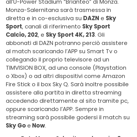
all’U-Power Stadium “Brianteo” di Monza.
Monza-Salernitana sarà trasmessa in
diretta e in co-esclusiva su
DAZN
e
Sky
Sport
, canali di riferimento
Sky Sport
Calcio, 202
, e
Sky Sport 4K, 213
. Gli
abbonati di DAZN potranno perciò assistere
al match scaricando l’APP su Smart Tv o
collegando il proprio televisore ad un
TIMVISION BOX, ad una console (Playstation
o Xbox) o ad altri dispositivi come Amazon
Fire Stick o il box Sky Q. Sarà inoltre possibile
assistere alla partita in diretta streaming
accedendo direttamente al sito tramite pc,
oppure scaricando l’APP. Sempre in
streaming sarà possibile godersi il match su
Sky Go
e
Now
.