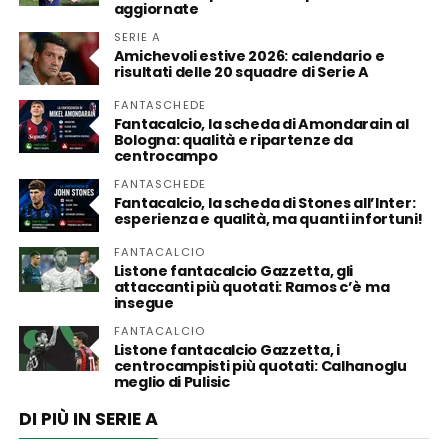
aggiornate
SERIE A
Amichevoli estive 2026: calendario e
risultati delle 20 squadre di Serie A
FANTASCHEDE
Fantacalcio, la scheda di Amondarain al
Bologna: qualità e ripartenze da
centrocampo
FANTASCHEDE
Fantacalcio, la scheda di Stones all’Inter:
esperienza e qualità, ma quanti infortuni!
FANTACALCIO
Listone fantacalcio Gazzetta, gli
attaccanti più quotati: Ramos c’è ma
insegue
FANTACALCIO
Listone fantacalcio Gazzetta, i
centrocampisti più quotati: Calhanoglu
meglio di Pulisic
DI PIÙ IN SERIE A