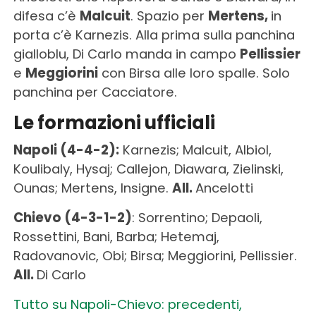
difesa c’è
Malcuit
. Spazio per
Mertens,
in
porta c’è Karnezis. Alla prima sulla panchina
gialloblu, Di Carlo manda in campo
Pellissier
e
Meggiorini
con Birsa alle loro spalle. Solo
panchina per Cacciatore.
Le formazioni ufficiali
Napoli (4-4-2):
Karnezis; Malcuit, Albiol,
Koulibaly, Hysaj; Callejon, Diawara, Zielinski,
Ounas; Mertens, Insigne.
All.
Ancelotti
Chievo (4-3-1-2)
: Sorrentino; Depaoli,
Rossettini, Bani, Barba; Hetemaj,
Radovanovic, Obi; Birsa; Meggiorini, Pellissier.
All.
Di Carlo
Tutto su Napoli-Chievo: precedenti,