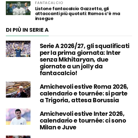
FANTACALCIO
Listone fantacalcio Gazzetta, gli
attaccanti più quotati: Ramos c’è ma
insegue
DI PIÙ IN SERIE A
Serie A 2026/27, gli squalificati
per la prima giornata: Inter
senza Mkhitaryan, due
giornate a un jolly da
fantacalcio!
Amichevoli estive Roma 2026,
calendario e tournée: si parte
a Trigoria, attesa Borussia
Amichevoli estive Inter 2026,
calendario e tournée: ci sono
Milan e Juve