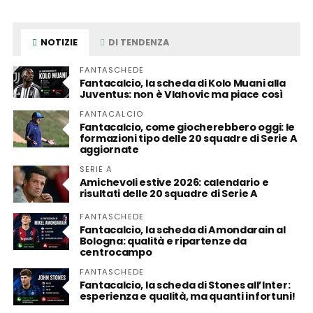
NOTIZIE
DI TENDENZA
FANTASCHEDE
Fantacalcio, la scheda di Kolo Muani alla
Juventus: non è Vlahovic ma piace così
FANTACALCIO
Fantacalcio, come giocherebbero oggi: le
formazioni tipo delle 20 squadre di Serie A
aggiornate
SERIE A
Amichevoli estive 2026: calendario e
risultati delle 20 squadre di Serie A
FANTASCHEDE
Fantacalcio, la scheda di Amondarain al
Bologna: qualità e ripartenze da
centrocampo
FANTASCHEDE
Fantacalcio, la scheda di Stones all’Inter:
esperienza e qualità, ma quanti infortuni!