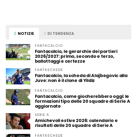
NOTIZIE
DI TENDENZA
FANTACALCIO
Fantacalcio, le gerarchie dei portieri
2026/2027: primo, secondo e terzo,
ballottaggi e certezze
FANTASCHEDE
Fantacalcio, la scheda di Alajbegovic alla
Juve: non è il clone di Yildiz
FANTACALCIO
Fantacalcio, come giocherebbero oggi: le
formazioni tipo delle 20 squadre di Serie A
aggiornate
SERIE A
Amichevoli estive 2026: calendario e
risultati delle 20 squadre di Serie A
FANTASCHEDE