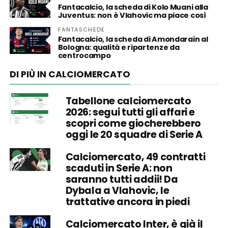
Fantacalcio, la scheda di Kolo Muani alla
Juventus: non è Vlahovic ma piace così
FANTASCHEDE
Fantacalcio, la scheda di Amondarain al
Bologna: qualità e ripartenze da
centrocampo
DI PIÙ IN CALCIOMERCATO
Tabellone calciomercato
2026: segui tutti gli affari e
scopri come giocherebbero
oggi le 20 squadre di Serie A
Calciomercato, 49 contratti
scaduti in Serie A: non
saranno tutti addii! Da
Dybala a Vlahovic, le
trattative ancora in piedi
Calciomercato Inter, è già il