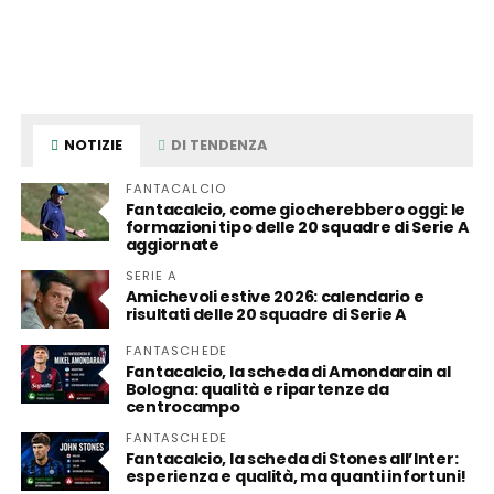
NOTIZIE
DI TENDENZA
FANTACALCIO
Fantacalcio, come giocherebbero oggi: le
formazioni tipo delle 20 squadre di Serie A
aggiornate
SERIE A
Amichevoli estive 2026: calendario e
risultati delle 20 squadre di Serie A
FANTASCHEDE
Fantacalcio, la scheda di Amondarain al
Bologna: qualità e ripartenze da
centrocampo
FANTASCHEDE
Fantacalcio, la scheda di Stones all’Inter:
esperienza e qualità, ma quanti infortuni!