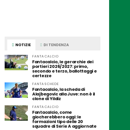
NOTIZIE
DI TENDENZA
FANTACALCIO
Fantacalcio, le gerarchie dei
portieri 2026/2027: primo,
secondo e terzo, ballottaggi e
certezze
FANTASCHEDE
Fantacalcio, la scheda di
Alajbegovic alla Juve: non è il
clone di Yildiz
FANTACALCIO
Fantacalcio, come
giocherebbero oggi: le
formazioni tipo delle 20
squadre di Serie A aggiornate