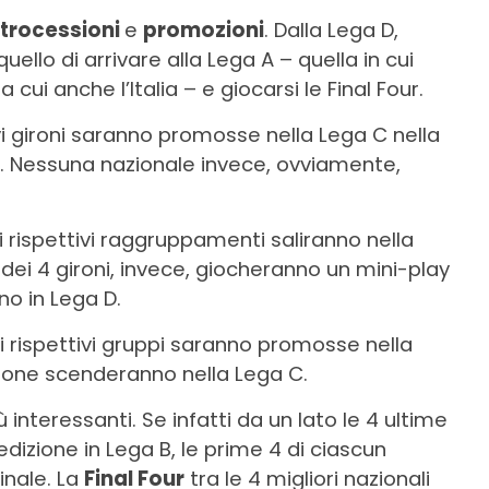
etrocessioni
e
promozioni
. Dalla Lega D,
uello di arrivare alla Lega A – quella in cui
a cui anche l’Italia – e giocarsi le Final Four.
ttivi gironi saranno promosse nella Lega C nella
5. Nessuna nazionale invece, ovviamente,
dei rispettivi raggruppamenti saliranno nella
dei 4 gironi, invece, giocheranno un mini-play
o in Lega D.
 dei rispettivi gruppi saranno promosse nella
irone scenderanno nella Lega C.
più interessanti. Se infatti da un lato le 4 ultime
dizione in Lega B, le prime 4 di ciascun
inale. La
Final Four
tra le 4 migliori nazionali