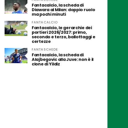
Fantacalcio, la scheda di
Diawara al Milan: doppio ruolo
ma pochi minuti
FANTACALCIO
Fantacalcio, le gerarchie dei
portieri 2026/2027: primo,
secondo e terzo, ballottaggi e
certezze
FANTASCHEDE
Fantacalcio, la scheda di
Alajbegovic alla Juve: non è il
clone di Yildiz