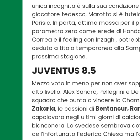
unica incognita è sulla sua condizione f
giocatore tedesco, Marotta si è tutela
Perisic. In porta, ottima mossa per il
parametro zero come erede di Handanov
Correa e il feeling con Inzaghi, potre
ceduto a titolo temporaneo alla Samp
prossima stagione.
JUVENTUS 8.5
Mezzo voto in meno per non aver soppe
alto livello. Alex Sandro, Pellegrini e D
squadra che punta a vincere la Champi
Zakaria
, le cessioni di
Bentancur, Ra
capolavoro negli ultimi giorni di calc
bianconera. Lo svedese sembrava dov
dell’infortunato Federico Chiesa ma l