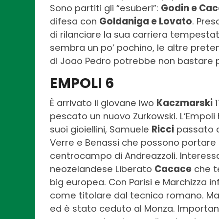
Sono partiti gli “esuberi”:
Godin e Cac
difesa con
Goldaniga e Lovato
. Pre
di rilanciare la sua carriera tempestata
sembra un po’ pochino, le altre preten
di Joao Pedro potrebbe non bastare pe
EMPOLI 6
È arrivato il giovane Iwo
Kaczmarski
1
pescato un nuovo Zurkowski. L’Empoli 
suoi gioiellini, Samuele
Ricci
passato al
Verre e Benassi che possono portare
centrocampo di Andreazzoli. Interessan
neozelandese Liberato
Cacace
che t
big europea. Con Parisi e Marchizza in
come titolare dal tecnico romano. Man
ed è stato ceduto al Monza. Important