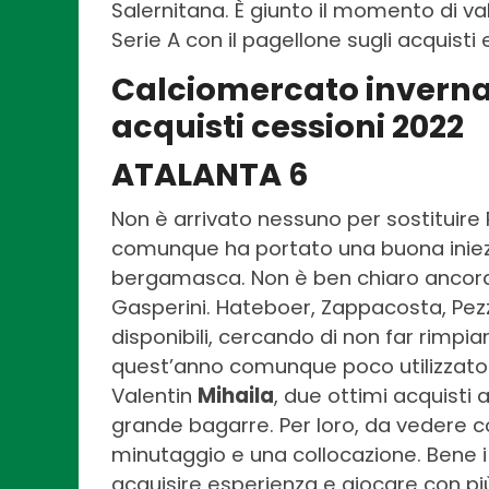
Salernitana. È giunto il momento di v
Serie A con il pagellone sugli acquisti e
Calciomercato invernal
acquisti cessioni 2022
ATALANTA 6
Non è arrivato nessuno per sostituire
comunque ha portato una buona iniezi
bergamasca. Non è ben chiaro ancora c
Gasperini. Hateboer, Zappacosta, Pezz
disponibili, cercando di non far rimpi
quest’anno comunque poco utilizzato p
Valentin
Mihaila
, due ottimi acquisti
grande bagarre. Per loro, da vedere co
minutaggio e una collocazione. Bene i 
acquisire esperienza e giocare con pi