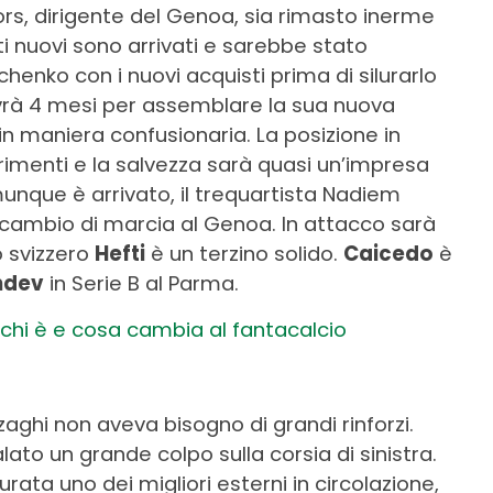
rs, dirigente del Genoa, sia rimasto inerme
lti nuovi sono arrivati e sarebbe stato
enko con i nuovi acquisti prima di silurarlo
vrà 4 mesi per assemblare la sua nuova
 maniera confusionaria. La posizione in
rimenti e la salvezza sarà quasi un’impresa
unque è arrivato, il trequartista Nadiem
il cambio di marcia al Genoa. In attacco sarà
lo svizzero
Hefti
è un terzino solido.
Caicedo
è
ndev
in Serie B al Parma.
 chi è e cosa cambia al fantacalcio
zaghi non aveva bisogno di grandi rinforzi.
ato un grande colpo sulla corsia di sinistra.
urata uno dei migliori esterni in circolazione,