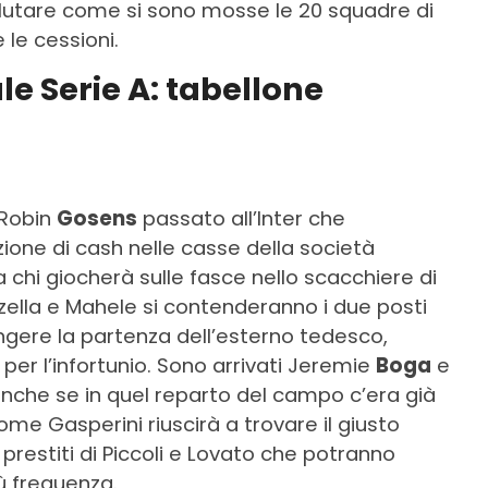
alutare come si sono mosse le 20 squadre di
 le cessioni.
e Serie A: tabellone
 Robin
Gosens
passato all’Inter che
one di cash nelle casse della società
hi giocherà sulle fasce nello scacchiere di
ella e Mahele si contenderanno i due posti
angere la partenza dell’esterno tedesco,
er l’infortunio. Sono arrivati Jeremie
Boga
e
 anche se in quel reparto del campo c’era già
me Gasperini riuscirà a trovare il giusto
prestiti di Piccoli e Lovato che potranno
ù frequenza.