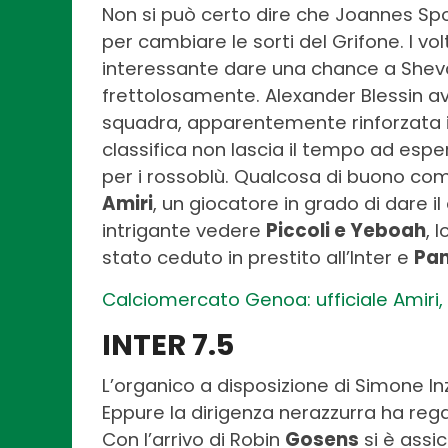
Non si può certo dire che Joannes Spo
per cambiare le sorti del Grifone. I vo
interessante dare una chance a Shevch
frettolosamente. Alexander Blessin a
squadra, apparentemente rinforzata in
classifica non lascia il tempo ad espe
per i rossoblù. Qualcosa di buono com
Amiri
, un giocatore in grado di dare 
intrigante vedere
Piccoli e Yeboah
, 
stato ceduto in prestito all’Inter e
Pa
Calciomercato Genoa: ufficiale Amiri,
INTER 7.5
L’organico a disposizione di Simone In
Eppure la dirigenza nerazzurra ha regal
Con l’arrivo di Robin
Gosens
si è assic