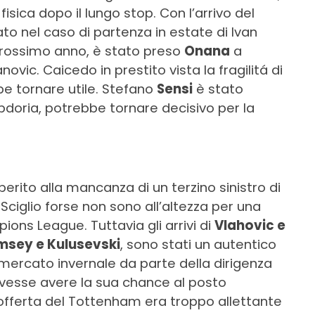
isica dopo il lungo stop. Con l’arrivo del
to nel caso di partenza in estate di Ivan
 prossimo anno, è stato preso
Onana
a
ic. Caicedo in prestito vista la fragilitá di
bbe tornare utile. Stefano
Sensi
è stato
doria, potrebbe tornare decisivo per la
rito alla mancanza di un terzino sinistro di
e Sciglio forse non sono all’altezza per una
ons League. Tuttavia gli arrivi di
Vlahovic e
msey e Kulusevski
, sono stati un autentico
iomercato invernale da parte della dirigenza
esse avere la sua chance al posto
’offerta del Tottenham era troppo allettante