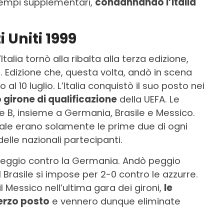
 tempi supplementari,
condannando l’Italia
 Uniti 1999
Italia tornò alla ribalta alla terza edizione,
ti. Edizione che, questa volta, andò in scena
 al 10 luglio. L’Italia conquistò il suo posto nei
 girone di qualificazione
della UEFA. Le
e B, insieme a Germania, Brasile e Messico.
inale erano solamente le prime due di ogni
lle nazionali partecipanti.
 pareggio contro la Germania. Andò peggio
l Brasile si impose per 2-0 contro le azzurre.
il Messico nell’ultima gara dei gironi,
le
terzo posto
e vennero dunque eliminate