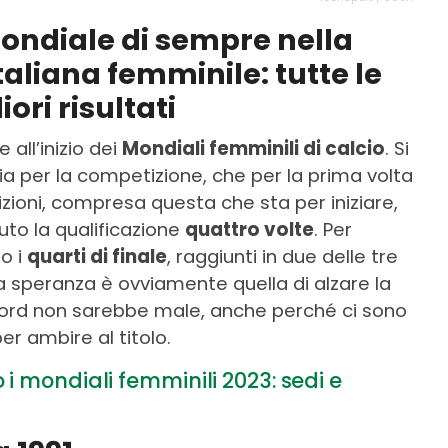
Mondiale di sempre nella
taliana femminile: tutte le
ori risultati
ll’inizio dei
Mondiali femminili di calcio
. Si
ria per la competizione, che per la prima volta
izioni, compresa questa che sta per iniziare,
nuto la qualificazione
quattro volte
. Per
no i
quarti di finale
, raggiunti in due delle tre
a speranza è ovviamente quella di alzare la
cord non sarebbe male, anche perché ci sono
r ambire al titolo.
i mondiali femminili 2023: sedi e