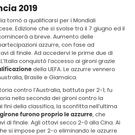
ncia 2019
ia tornò a qualificarsi per i Mondiali
cese. Edizione che si svolse tra il 7 giugno ed il
e comincerà a breve. Aumento delle
partecipazioni azzurre, con fase ad
tavi di finale. Ad accedervi le prime due di
 L’Italia conquistò l’accesso ai gironi grazie
alificazione
della UEFA. Le azzurre vennero
ustralia, Brasile e Giamaica.
ria contro l’Australia, battuta per 2-1; fu
ria nella seconda dei gironi contro la
fini della classifica, la sconfitta nell’ultima
l girone furono proprio le azzurre
, che
 di finale. Agli ottavi secco 2-0 alla Cina. Ai
che si impose per 2-o eliminando le azzurre