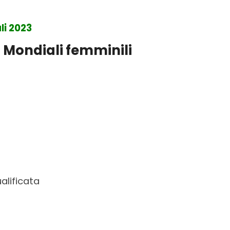
li 2023
 ai Mondiali femminili
alificata