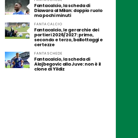
Fantacalcio, la scheda di
Diawara al Milan: doppio ruolo
ma pochi minuti
FANTACALCIO
Fantacalcio, le gerarchie dei
portieri 2026/2027: primo,
secondo e terzo, ballottaggi e
certezze
FANTASCHEDE
Fantacalcio, la scheda di
Alajbegovic alla Juve: non è il
clone di Yildiz