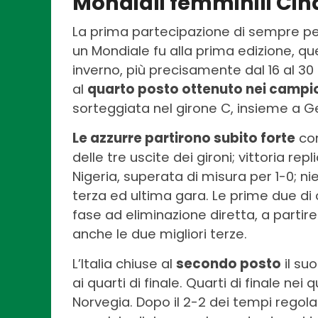
Mondiali femminili Cina
La prima partecipazione di sempre per
un Mondiale fu alla prima edizione, que
inverno, più precisamente dal 16 al 30 d
al
quarto posto ottenuto nei campio
sorteggiata nel girone C, insieme a G
Le azzurre partirono subito forte
con
delle tre uscite dei gironi; vittoria r
Nigeria, superata di misura per 1-0; n
terza ed ultima gara. Le prime due di
fase ad eliminazione diretta, a partir
anche le due migliori terze.
L’Italia chiuse al
secondo posto
il su
ai quarti di finale. Quarti di finale ne
Norvegia. Dopo il 2-2 dei tempi regol