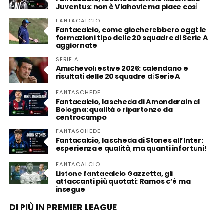
Juventus: non è Vlahovic ma piace così
FANTACALCIO
Fantacalcio, come giocherebbero oggi: le
formazioni tipo delle 20 squadre di Serie A
aggiornate
SERIE A
Amichevoli estive 2026: calendario e
risultati delle 20 squadre di Serie A
FANTASCHEDE
Fantacalcio, la scheda di Amondarain al
Bologna: qualità e ripartenze da
centrocampo
FANTASCHEDE
Fantacalcio, la scheda di Stones all’Inter:
esperienza e qualità, ma quanti infortuni!
FANTACALCIO
Listone fantacalcio Gazzetta, gli
attaccanti più quotati: Ramos c’è ma
insegue
DI PIÙ IN PREMIER LEAGUE