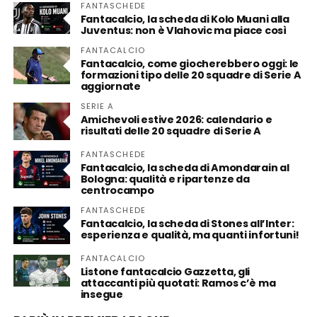
FANTASCHEDE
Fantacalcio, la scheda di Kolo Muani alla
Juventus: non è Vlahovic ma piace così
FANTACALCIO
Fantacalcio, come giocherebbero oggi: le
formazioni tipo delle 20 squadre di Serie A
aggiornate
SERIE A
Amichevoli estive 2026: calendario e
risultati delle 20 squadre di Serie A
FANTASCHEDE
Fantacalcio, la scheda di Amondarain al
Bologna: qualità e ripartenze da
centrocampo
FANTASCHEDE
Fantacalcio, la scheda di Stones all’Inter:
esperienza e qualità, ma quanti infortuni!
FANTACALCIO
Listone fantacalcio Gazzetta, gli
attaccanti più quotati: Ramos c’è ma
insegue