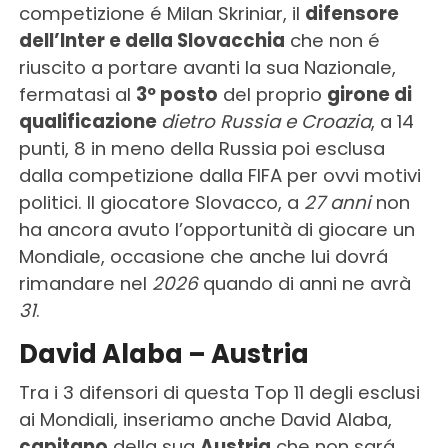
competizione é Milan Skriniar, il
difensore
dell’Inter e della Slovacchia
che non é
riuscito a portare avanti la sua Nazionale,
fermatasi al
3º posto
del proprio
girone di
qualificazione
dietro Russia e Croazia
, a 14
punti, 8 in meno della Russia poi esclusa
dalla competizione dalla FIFA per ovvi motivi
politici. Il giocatore Slovacco, a
27 anni
non
ha ancora avuto l’opportunità di giocare un
Mondiale, occasione che anche lui dovrá
rimandare nel
2026
quando di anni ne avrà
31
.
David Alaba – Austria
Tra i 3 difensori di questa Top 11 degli esclusi
ai Mondiali, inseriamo anche David Alaba,
capitano
della sua
Austria
che non sará