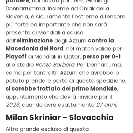
portiere
, dal nostro portiere, Gianluigi
Donnarrumma. Insieme ad Oblak della
Slovenia, é sicuramente l’estremo difensore
piú forte ed importante che non sará
presente ai Mondiali a causa
dell’
eliminazione
degli Azzurri
contro la
Macedonia del Nord
, nel match valido per i
Playoff
ai Mondiali in Qatar,
perso per 0-1
allo stadio
Renzo Barbera
. Per Donnarruma,
come per tanti altri Azzurri che avrebbero
potuto prendere parte di questa spedizione,
si sarebbe trattato del primo Mondiale
,
appuntamento che dovrá rinviare per il
2026
, quando avrà esattamente
27 anni.
Milan Skriniar – Slovacchia
Altro grande escluso di questa