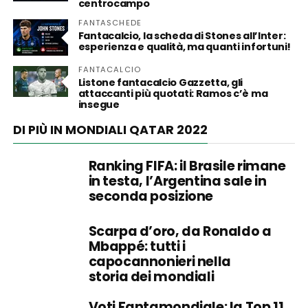
centrocampo
FANTASCHEDE
Fantacalcio, la scheda di Stones all’Inter:
esperienza e qualità, ma quanti infortuni!
FANTACALCIO
Listone fantacalcio Gazzetta, gli
attaccanti più quotati: Ramos c’è ma
insegue
DI PIÙ IN MONDIALI QATAR 2022
Ranking FIFA: il Brasile rimane
in testa, l’Argentina sale in
seconda posizione
Scarpa d’oro, da Ronaldo a
Mbappé: tutti i
capocannonieri nella
storia dei mondiali
Voti Fantamondiale: la Top 11