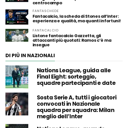
centrocampo
FANTASCHEDE
Fantacalcio, la scheda di Stones all’Inter:
esperienza e qualità, ma quanti infortuni!
FANTACALCIO
Listone fantacalcio Gazzetta, gli
attaccanti più quotati: Ramos c’è ma
insegue
DI PIÙ IN NAZIONALI
Nations League, guida alle
Final Eight: sorteggio,
squadre partecipanti e date
Sosta Serie A, tutti i giocatori
convocati in Nazionale
squadra per squadra: Milan
meglio dell’Inter