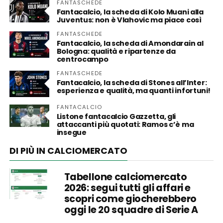
FANTASCHEDE
Fantacalcio, la scheda di Kolo Muani alla
Juventus: non è Vlahovic ma piace così
FANTASCHEDE
Fantacalcio, la scheda di Amondarain al
Bologna: qualità e ripartenze da
centrocampo
FANTASCHEDE
Fantacalcio, la scheda di Stones all’Inter:
esperienza e qualità, ma quanti infortuni!
FANTACALCIO
Listone fantacalcio Gazzetta, gli
attaccanti più quotati: Ramos c’è ma
insegue
DI PIÙ IN CALCIOMERCATO
Tabellone calciomercato
2026: segui tutti gli affari e
scopri come giocherebbero
oggi le 20 squadre di Serie A