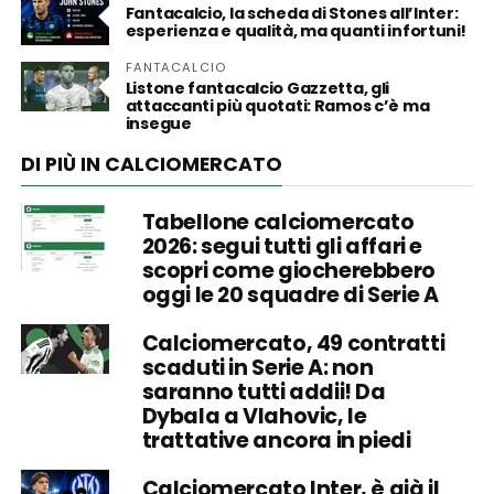
Fantacalcio, la scheda di Stones all’Inter:
esperienza e qualità, ma quanti infortuni!
FANTACALCIO
Listone fantacalcio Gazzetta, gli
attaccanti più quotati: Ramos c’è ma
insegue
DI PIÙ IN CALCIOMERCATO
Tabellone calciomercato
2026: segui tutti gli affari e
scopri come giocherebbero
oggi le 20 squadre di Serie A
Calciomercato, 49 contratti
scaduti in Serie A: non
saranno tutti addii! Da
Dybala a Vlahovic, le
trattative ancora in piedi
Calciomercato Inter, è già il