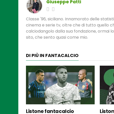
Giuseppe Patti
Classe '96, siciliano. Innamorato delle statis
cinema e serie tv, oltre che di tutto quello
calciodangolo dalla sua fondazione, ormai l
sito, che sento quasi come mio.
DI PIÙ IN FANTACALCIO
Listone fantacalcio
Listo