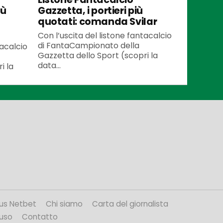
iù
Gazzetta, i portieri più
quotati: comanda Svilar
Con l’uscita del listone fantacalcio
di FantaCampionato della
tacalcio
Gazzetta dello Sport (scopri la
data...
i la
us Netbet
Chi siamo
Carta del giornalista
’uso
Contatto