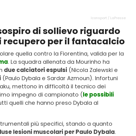
Iconsport / LaPresse
ospiro di sollievo riguardo
i recupero per il fantacalcio
are quella contro la Fiorentina, valida per la
ma
. La squadra allenata da Mourinho ha
on
due calciatori espulsi
(Nicola Zalewski e
i
(Paulo Dybala e Sardar Azmoun). Infortuni
aku, mettono in difficoltà il tecnico dei
ssimo impegno di campionato (
le possibili
tutti quelli che hanno preso Dybala al
strumentali più specifici, stando a quanto
luse lesioni muscolari per Paulo Dybala
.