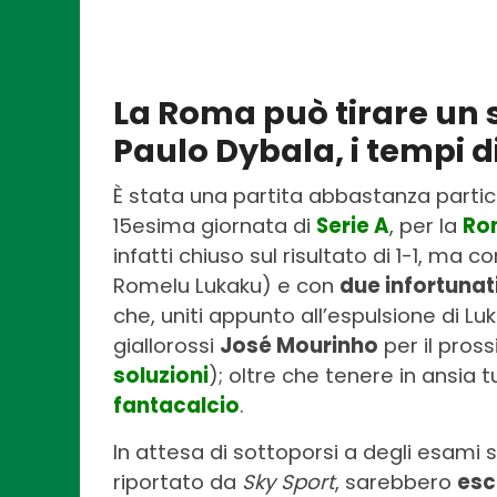
La Roma può tirare un s
Paulo Dybala, i tempi d
È stata una partita abbastanza particol
15esima giornata di
Serie A
, per la
Ro
infatti chiuso sul risultato di 1-1, ma c
Romelu Lukaku) e con
due infortunat
che, uniti appunto all’espulsione di Luk
giallorossi
José Mourinho
per il pro
soluzioni
); oltre che tenere in ansia 
fantacalcio
.
In attesa di sottoporsi a degli esami 
riportato da
Sky Sport
, sarebbero
esc