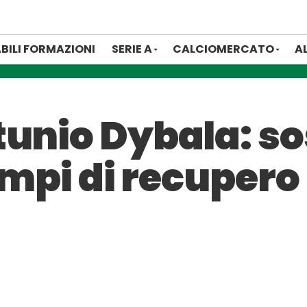
BILI FORMAZIONI
SERIE A
CALCIOMERCATO
A
unio Dybala: so
empi di recupero 