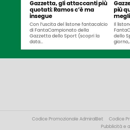
Gazzetta, gli attaccanti più
Gazze
quotati: Ramos c’è ma
più q
insegue
meglio
Con l’uscita del listone fantacalcio
Il listo
di FantaCampionato della
FantaC
Gazzetta dello Sport (scopri la
dello S
data...
giorno,..
Codice Promozionale AdmiralBet
Codice P
Pubblicità e af