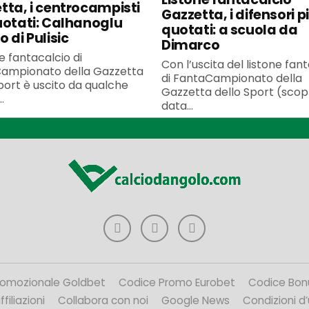
tta, i centrocampisti
Gazzetta, i difensori p
uotati: Calhanoglu
quotati: a scuola da
 di Pulisic
Dimarco
ne fantacalcio di
Con l’uscita del listone fan
ampionato della Gazzetta
di FantaCampionato della
port è uscito da qualche
Gazzetta dello Sport (scopr
.
data...
romozionale Goldbet
Codice Promo Eurobet
Codice Bon
filiazioni
Collabora con noi
Google News
Condizioni d