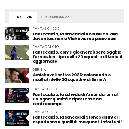
NOTIZIE
DI TENDENZA
FANTASCHEDE
Fantacalcio, la scheda di Kolo Muani alla
Juventus: non è Vlahovic ma piace così
FANTACALCIO
Fantacalcio, come giocherebbero oggi: le
formazioni tipo delle 20 squadre di Serie A
aggiornate
SERIE A
Amichevoli estive 2026: calendario e
risultati delle 20 squadre di Serie A
FANTASCHEDE
Fantacalcio, la scheda di Amondarain al
Bologna: qualità e ripartenze da
centrocampo
FANTASCHEDE
Fantacalcio, la scheda di Stones all’Inter:
esperienza e qualità, ma quanti infortuni!