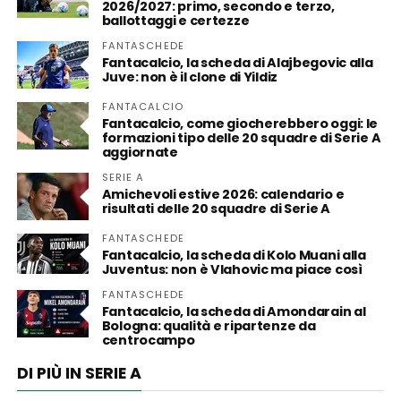
2026/2027: primo, secondo e terzo,
ballottaggi e certezze
FANTASCHEDE
Fantacalcio, la scheda di Alajbegovic alla
Juve: non è il clone di Yildiz
FANTACALCIO
Fantacalcio, come giocherebbero oggi: le
formazioni tipo delle 20 squadre di Serie A
aggiornate
SERIE A
Amichevoli estive 2026: calendario e
risultati delle 20 squadre di Serie A
FANTASCHEDE
Fantacalcio, la scheda di Kolo Muani alla
Juventus: non è Vlahovic ma piace così
FANTASCHEDE
Fantacalcio, la scheda di Amondarain al
Bologna: qualità e ripartenze da
centrocampo
DI PIÙ IN SERIE A