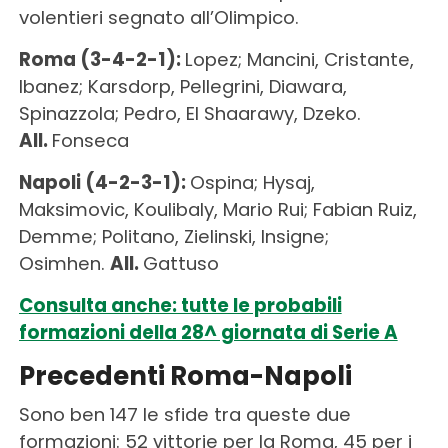
volentieri segnato all’Olimpico.
Roma (3-4-2-1):
Lopez; Mancini, Cristante,
Ibanez; Karsdorp, Pellegrini, Diawara,
Spinazzola; Pedro, El Shaarawy, Dzeko.
All.
Fonseca
Napoli (4-2-3-1):
Ospina; Hysaj,
Maksimovic, Koulibaly, Mario Rui; Fabian Ruiz,
Demme; Politano, Zielinski, Insigne;
Osimhen.
All.
Gattuso
Consulta anche: tutte le probabili
formazioni della 28^ giornata di Serie A
Precedenti Roma-Napoli
Sono ben 147 le sfide tra queste due
formazioni: 52 vittorie per la Roma, 45 per i