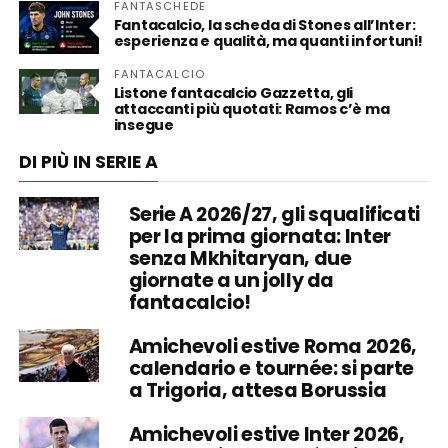
FANTASCHEDE
Fantacalcio, la scheda di Stones all’Inter:
esperienza e qualità, ma quanti infortuni!
FANTACALCIO
Listone fantacalcio Gazzetta, gli
attaccanti più quotati: Ramos c’è ma
insegue
DI PIÙ IN SERIE A
Serie A 2026/27, gli squalificati
per la prima giornata: Inter
senza Mkhitaryan, due
giornate a un jolly da
fantacalcio!
Amichevoli estive Roma 2026,
calendario e tournée: si parte
a Trigoria, attesa Borussia
Amichevoli estive Inter 2026,