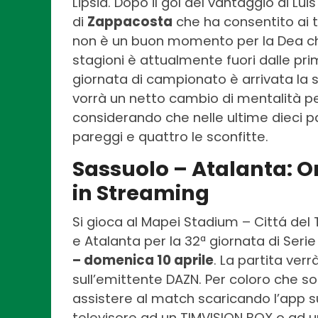
Lipsia. Dopo il gol del vantaggio di Lui
di
Zappacosta
che ha consentito ai t
non è un buon momento per la Dea che
stagioni è attualmente fuori dalle prime
giornata di campionato è arrivata la s
vorrà un netto cambio di mentalità per
considerando che nelle ultime dieci pa
pareggi e quattro le sconfitte.
Sassuolo – Atalanta: Or
in Streaming
Si gioca al Mapei Stadium – Cittá del T
e Atalanta per la 32ª giornata di Serie A
– domenica 10 aprile
. La partita ver
sull’emittente DAZN. Per coloro che s
assistere al match scaricando l’app su
televisore ad un TIMVISION BOX o ad u