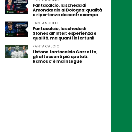
Fantacalcio, la scheda di
Amondarain al Bologna: qualità
e ripartenze da centrocampo
FANTASCHEDE
Fantacalcio, la scheda di
Stones all’Inter: esperienza e
qualità, ma quanti infortuni!
FANTACALCIO
Listone fantacalcio Gazzetta,
gli attaccanti più quotati:
Ramos c’è ma insegue