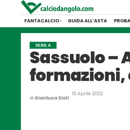
FANTACALCIO
GUIDA ALL’ASTA
PROBA
SERIE A
Sassuolo – A
formazioni, 
10 Aprile 2022
di
Gianluca Sisti