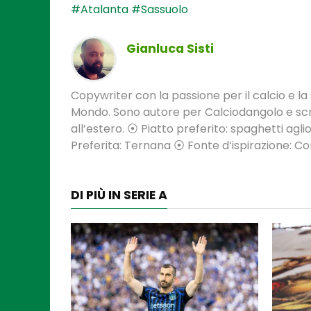
#Atalanta
#Sassuolo
Gianluca Sisti
Copywriter con la passione per il calcio e la s
Mondo. Sono autore per Calciodangolo e scri
all’estero. ⦿ Piatto preferito: spaghetti aglio
Preferita: Ternana ⦿ Fonte d’ispirazione: 
DI PIÙ IN SERIE A