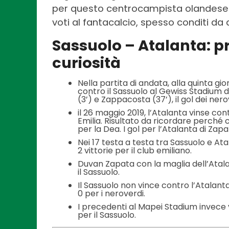
per questo centrocampista olandese 
voti al fantacalcio, spesso conditi da
Sassuolo – Atalanta: pr
curiosità
Nella partita di andata, alla quinta gi
contro il Sassuolo al Gewiss Stadium 
(3’) e Zappacosta (37’), il gol dei nero
il 26 maggio 2019, l’Atalanta vinse con
Emilia. Risultato da ricordare perché
per la Dea. I gol per l’Atalanta di Zapa
Nei 17 testa a testa tra Sassuolo e Atal
2 vittorie per il club emiliano.
Duvan Zapata con la maglia dell’Atalan
il Sassuolo.
Il Sassuolo non vince contro l’Atalanta 
0 per i neroverdi.
I precedenti al Mapei Stadium invece ve
per il Sassuolo.