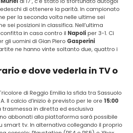
s
Muriel
al 17’, c’è stato lo sfortunato autogol
edeschi di ottenere la parità. In campionato
 per la seconda volta nelle ultime sei
 sei posizioni in classifica. Nell’ultima
confitta in casa contro il
Napoli
per 3-1. Ci
 gli uomini di Gian Piero
Gasperini
rtite ne hanno vinte soltanto due, quattro i
ario e dove vederla in TV o
ricolore di Reggio Emilia la sfida tra Sassuolo
. Il calcio d’inizio è previsto per le ore
15:00
rà trasmessa in diretta ed esclusiva
ono abbonati alla piattaforma sará possibile
 smart tv. In alternativa collegando il proprio
na console: Playstation (PS4 o PS5) o Xbox