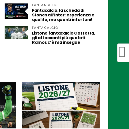
FANTASCHEDE
Fantacalcio, la scheda di
Stones all’Inter: esperienza e
qualità, ma quanti infortuni!
FANTACALCIO
Listone fantacalcio Gazzetta,
gli attaccanti più quotati:
Ramos c’è ma insegue