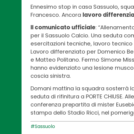
Ennesimo stop in casa Sassuolo, squad
Francesco. Ancora
lavoro differenzi
Il comunicato ufficiale
: “Allenamento
per il Sassuolo Calcio. Una seduta c
esercitazioni tecniche, lavoro tecnico 
Lavoro differenziato per Domenico Ber
e Matteo Politano. Fermo Simone Missir
hanno evidenziato una lesione muscola
coscia sinistra.
Domani mattina la squadra sosterrà l
seduta di rifinitura a PORTE CHIUSE. Al
conferenza prepartita di mister Eusebi
stampa dello Stadio Ricci, nel pomerigg
#Sassuolo