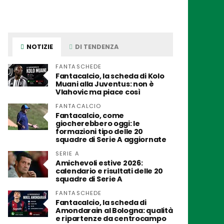
NOTIZIE
DI TENDENZA
FANTASCHEDE
Fantacalcio, la scheda di Kolo
Muani alla Juventus: non è
Vlahovic ma piace così
FANTACALCIO
Fantacalcio, come
giocherebbero oggi: le
formazioni tipo delle 20
squadre di Serie A aggiornate
SERIE A
Amichevoli estive 2026:
calendario e risultati delle 20
squadre di Serie A
FANTASCHEDE
Fantacalcio, la scheda di
Amondarain al Bologna: qualità
e ripartenze da centrocampo