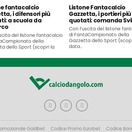
ne fantacalcio
Listone Fantacalcio
ta, i difensori più
Gazzetta, i portieri più
ti: a scuola da
quotati: comanda Svi
rco
Con l’uscita del listone fan
di FantaCampionato della
scita del listone fantacalcio
Gazzetta dello Sport (scopr
taCampionato della
data...
a dello Sport (scopri la
romozionale Goldbet
Codice Promo Eurobet
Codice Bon