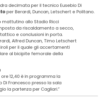
ra decimata per il tecnico Eusebio Di
ato
per Berardi, Duncan, Letschert e Politano.
 mattutino allo Stadio Ricci
omposta da riscaldamento a secco,
tattico e conclusioni in porta.
ardi, Alfred Duncan, Timo Letschert
oli per il quale gli accertamenti
re al bicipite femorale della
a
le ore 12,40 è in programma la
o Di Francesco presso la sala
io la partenza per Cagliari.”