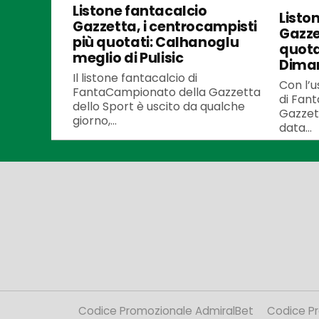
Listone fantacalcio
Listo
Gazzetta, i centrocampisti
Gazzet
più quotati: Calhanoglu
quota
meglio di Pulisic
Dima
Il listone fantacalcio di
Con l’u
FantaCampionato della Gazzetta
di Fan
dello Sport è uscito da qualche
Gazzett
giorno,...
data...
Codice Promozionale AdmiralBet
Codice P