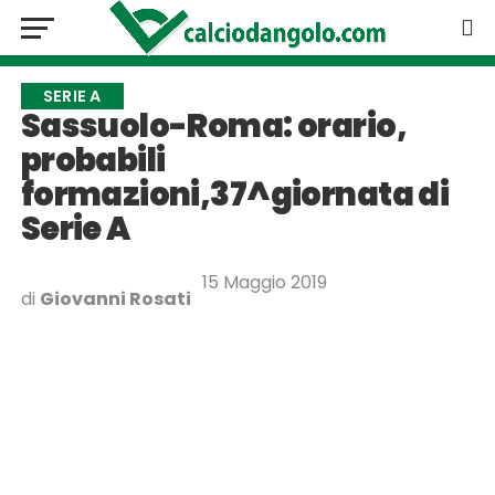
SERIE A
Sassuolo-Roma: orario,
probabili
formazioni,37^giornata di
Serie A
15 Maggio 2019
di
Giovanni Rosati