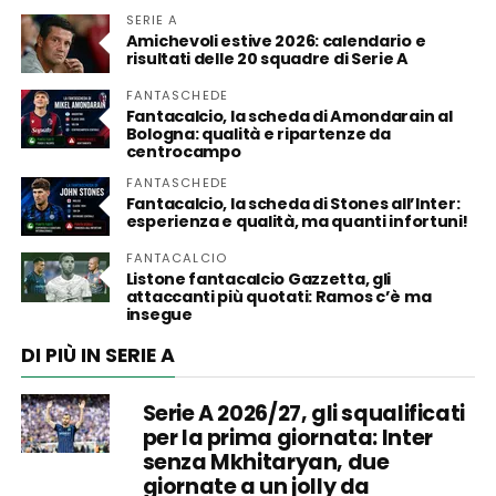
SERIE A
Amichevoli estive 2026: calendario e
risultati delle 20 squadre di Serie A
FANTASCHEDE
Fantacalcio, la scheda di Amondarain al
Bologna: qualità e ripartenze da
centrocampo
FANTASCHEDE
Fantacalcio, la scheda di Stones all’Inter:
esperienza e qualità, ma quanti infortuni!
FANTACALCIO
Listone fantacalcio Gazzetta, gli
attaccanti più quotati: Ramos c’è ma
insegue
DI PIÙ IN SERIE A
Serie A 2026/27, gli squalificati
per la prima giornata: Inter
senza Mkhitaryan, due
giornate a un jolly da