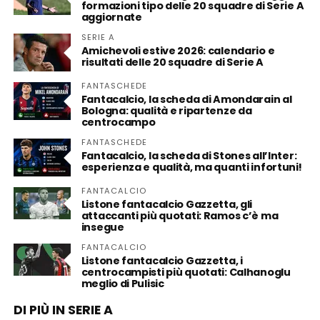
formazioni tipo delle 20 squadre di Serie A
aggiornate
SERIE A
Amichevoli estive 2026: calendario e
risultati delle 20 squadre di Serie A
FANTASCHEDE
Fantacalcio, la scheda di Amondarain al
Bologna: qualità e ripartenze da
centrocampo
FANTASCHEDE
Fantacalcio, la scheda di Stones all’Inter:
esperienza e qualità, ma quanti infortuni!
FANTACALCIO
Listone fantacalcio Gazzetta, gli
attaccanti più quotati: Ramos c’è ma
insegue
FANTACALCIO
Listone fantacalcio Gazzetta, i
centrocampisti più quotati: Calhanoglu
meglio di Pulisic
DI PIÙ IN SERIE A