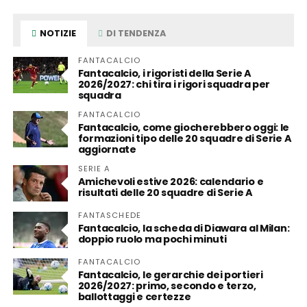
NOTIZIE
DI TENDENZA
FANTACALCIO
Fantacalcio, i rigoristi della Serie A
2026/2027: chi tira i rigori squadra per
squadra
FANTACALCIO
Fantacalcio, come giocherebbero oggi: le
formazioni tipo delle 20 squadre di Serie A
aggiornate
SERIE A
Amichevoli estive 2026: calendario e
risultati delle 20 squadre di Serie A
FANTASCHEDE
Fantacalcio, la scheda di Diawara al Milan:
doppio ruolo ma pochi minuti
FANTACALCIO
Fantacalcio, le gerarchie dei portieri
2026/2027: primo, secondo e terzo,
ballottaggi e certezze