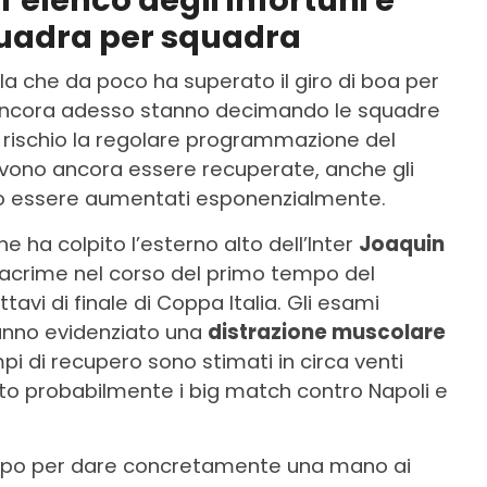
l’elenco degli infortuni e
squadra per squadra
 che da poco ha superato il giro di boa per
e ancora adesso stanno decimando le squadre
rischio la regolare programmazione del
vono ancora essere recuperate, anche gli
no essere aumentati esponenzialmente.
he ha colpito l’esterno alto dell’Inter
Joaquin
in lacrime nel corso del primo tempo del
tavi di finale di Coppa Italia. Gli esami
hanno evidenziato una
distrazione muscolare
mpi di recupero sono stimati in circa venti
olto probabilmente i big match contro Napoli e
empo per dare concretamente una mano ai