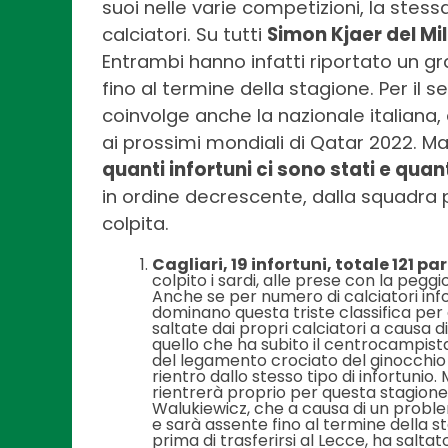
suoi nelle varie competizioni, la stessa
calciatori. Su tutti
Simon Kjaer del Mi
Entrambi hanno infatti riportato un gra
fino al termine della stagione. Per il 
coinvolge anche la nazionale italiana
ai prossimi mondiali di Qatar 2022. 
quanti infortuni ci sono stati e qua
in ordine decrescente, dalla squadra
colpita.
Cagliari, 19 infortuni, totale 121 pa
colpito i sardi, alle prese con la peg
Anche se per numero di calciatori info
dominano questa triste classifica pe
saltate dai propri calciatori a causa di 
quello che ha subito il centrocampista
del legamento crociato del ginocchio
rientro dallo stesso tipo di infortuni
rientrerà proprio per questa stagione
Walukiewicz, che a causa di un proble
e sarà assente fino al termine della st
prima di trasferirsi al Lecce, ha salta