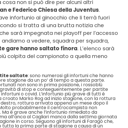
 cosa non si può dire per alcuni altri
lan e Federico Chiesa della Juventus
.
ve infortunio al ginocchio che li terrà fuori
secondo si tratta di una brutta notizia che
, che sarà impegnata nei playoff per l’accesso
Ma andiamo a vedere, squadra per squadra,
nte gare hanno saltato finora
. L’elenco sarà
 più colpita del campionato a quella meno
rtite saltate
: sono numerosi gli infortuni che hanno
giore stagione da un po’ di tempo a questa parte.
rtunati non sono in prima posizione, i rossoblù
r gravità di stop e conseguentemente per partite
infortuni o covid. L’infortunio più grave di tutti è
 croato Marko Rog ad inizio stagione, con la rottura
 destro, rottura arrivata appena un mese dopo il
o. Molto probabilmente il centrocampista non
. Ma è grave anche l’infortunio rimediato da
ma all’anca al Cagliari manca dalla settima giornata
agione in corso. Seguono gli infortuni di Faragò che,
to tutta la prima parte di stagione a causa di un