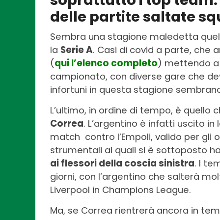
soprattutto i top team: 
delle partite saltate 
Sembra una stagione maledetta quella
la
Serie A
. Casi di covid a parte, ch
(
qui l’elenco completo
) mettendo a 
campionato, con diverse gare che de
infortuni in questa stagione sembra
L’ultimo, in ordine di tempo, è quello c
Correa
. L’argentino è infatti uscito 
match contro l’Empoli, valido per gli ot
strumentali ai quali si è sottoposto 
ai flessori della coscia sinistra
. I te
giorni, con l’argentino che salterà m
Liverpool in Champions League.
Ma, se Correa rientrerà ancora in t