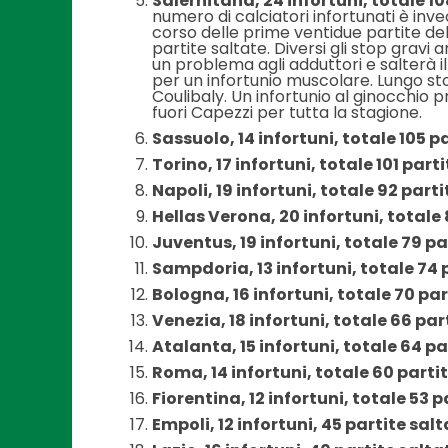
Salernitana, 24 infortuni, totale 10
numero di calciatori infortunati è inve
corso delle prime ventidue partite del
partite saltate. Diversi gli stop gravi
un problema agli adduttori e salterà il
per un infortunio muscolare. Lungo s
Coulibaly. Un infortunio al ginocchio
fuori Capezzi per tutta la stagione.
Sassuolo, 14 infortuni, totale 105 p
Torino, 17 infortuni, totale 101 part
Napoli, 19 infortuni, totale 92 part
Hellas Verona, 20 infortuni, totale
Juventus, 19 infortuni, totale 79 pa
Sampdoria, 13 infortuni, totale 74 
Bologna, 16 infortuni, totale 70 par
Venezia, 18 infortuni, totale 66 par
Atalanta, 15 infortuni, totale 64 pa
Roma, 14 infortuni, totale 60 parti
Fiorentina, 12 infortuni, totale 53 p
Empoli, 12 infortuni, 45 partite sal