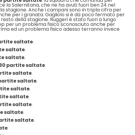
8 partite saltate
: la squadra che comanda per
ce la Salernitana, che ne ha avuti fuori ben 24 nel
la stagione. Anche i campani sono in tripla cifra per
 anche per i granata. Gagliolo si è da poco fermato per
 resto della stagione. Ruggeri è stato fuori a lungo
top per un problema fisico sconosciuto anche per
 prima ed un problema fisico adesso terranno invece
artite saltate
.
ite saltate
.
ite saltate
.
 80 partite saltate
.
rtite saltate
.
partite saltate
.
tite saltate
.
tite saltate
.
rtite saltate
.
te saltate
.
artite saltate
.
tate
.