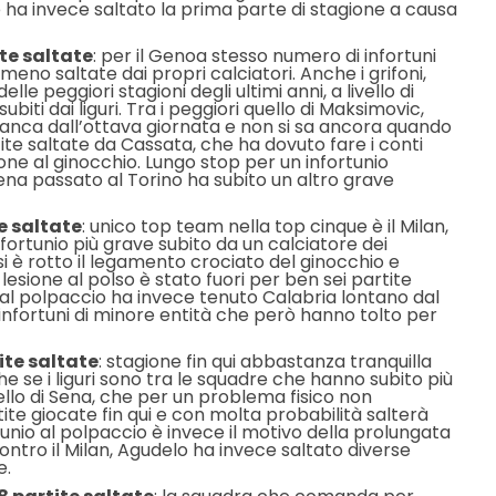
e ha invece saltato la prima parte di stagione a causa
ite saltate
: per il Genoa stesso numero di infortuni
eno saltate dai propri calciatori. Anche i grifoni,
le peggiori stagioni degli ultimi anni, a livello di
 subiti dai liguri. Tra i peggiori quello di Maksimovic,
nca dall’ottava giornata e non si sa ancora quando
ite saltate da Cassata, che ha dovuto fare i conti
one al ginocchio. Lungo stop per un infortunio
a passato al Torino ha subito un altro grave
te saltate
: unico top team nella top cinque è il Milan,
infortunio più grave subito da un calciatore dei
si è rotto il legamento crociato del ginocchio e
 lesione al polso è stato fuori per ben sei partite
l polpaccio ha invece tenuto Calabria lontano dal
ti infortuni di minore entità che però hanno tolto per
tite saltate
: stagione fin qui abbastanza tranquilla
nche se i liguri sono tra le squadre che hanno subito più
 quello di Sena, che per un problema fisico non
tite giocate fin qui e con molta probabilità salterà
tunio al polpaccio è invece il motivo della prolungata
ontro il Milan, Agudelo ha invece saltato diverse
e.