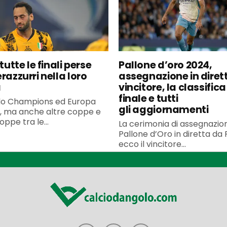
 tutte le finali perse
Pallone d’oro 2024,
razzurri nella loro
assegnazione in diretta
a
vincitore, la classifica
finale e tutti
lo Champions ed Europa
gli aggiornamenti
, ma anche altre coppe e
ppe tra le...
La cerimonia di assegnazio
Pallone d’Oro in diretta da P
ecco il vincitore...