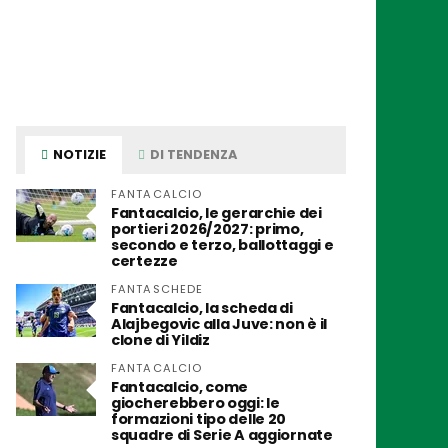
NOTIZIE
DI TENDENZA
FANTACALCIO
Fantacalcio, le gerarchie dei
portieri 2026/2027: primo,
secondo e terzo, ballottaggi e
certezze
FANTASCHEDE
Fantacalcio, la scheda di
Alajbegovic alla Juve: non è il
clone di Yildiz
FANTACALCIO
Fantacalcio, come
giocherebbero oggi: le
formazioni tipo delle 20
squadre di Serie A aggiornate