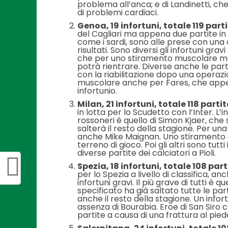
problema all’anca; e di Landinetti, ch
di problemi cardiaci.
Genoa, 19 infortuni, totale 119 part
del Cagliari ma appena due partite in m
come i sardi, sono alle prese con una del
risultati. Sono diversi gli infortuni gravi
che per uno stiramento muscolare ma
potrà rientrare. Diverse anche le part
con la riabilitazione dopo una operazi
muscolare anche per Fares, che appen
infortunio.
Milan, 21 infortuni, totale 118 parti
in lotta per lo Scudetto con l’Inter. L’
rossoneri è quello di Simon Kjaer, che 
salterà il resto della stagione. Per una
anche Mike Maignan. Uno stiramento a
terreno di gioco. Poi gli altri sono tut
diverse partite dei calciatori a Pioli.
Spezia, 18 infortuni, totale 108 par
per lo Spezia a livello di classifica, a
infortuni gravi. Il più grave di tutti è
specificato ha già saltato tutte le par
anche il resto della stagione. Un infor
assenza di Bourabia. Eroe di San Siro c
partite a causa di una frattura al pied