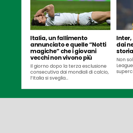
Italia, un fallimento
Inter,
annunciato e quelle “Notti
dai ne
magiche” che i giovani
stori
vecchi non vivono più
Non so
League
Il giorno dopo la terza esclusione
superco
consecutiva dai mondiali di calcio,
l’Italia si sveglia...