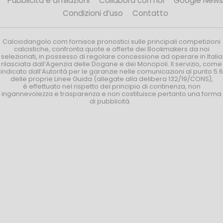
Pubblicità e affiliazioni
Collabora con noi
Google News
Condizioni d’uso
Contatto
Calciodangolo.com fornisce pronostici sulle principali competizioni
calcistiche, confronta quote e offerte dei Bookmakers da noi
selezionati, in possesso di regolare concessione ad operare in Italia
rilasciata dall’Agenzia delle Dogane e dei Monopoli. Il servizio, come
indicato dall’Autorità per le garanzie nelle comunicazioni al punto 5.6
delle proprie Linee Guida (allegate alla delibera 132/19/CONS),
è effettuato nel rispetto del principio di continenza, non
ingannevolezza e trasparenza e non costituisce pertanto una forma
di pubblicità.