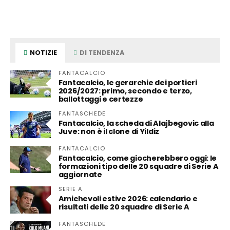
NOTIZIE
DI TENDENZA
FANTACALCIO
Fantacalcio, le gerarchie dei portieri
2026/2027: primo, secondo e terzo,
ballottaggi e certezze
FANTASCHEDE
Fantacalcio, la scheda di Alajbegovic alla
Juve: non è il clone di Yildiz
FANTACALCIO
Fantacalcio, come giocherebbero oggi: le
formazioni tipo delle 20 squadre di Serie A
aggiornate
SERIE A
Amichevoli estive 2026: calendario e
risultati delle 20 squadre di Serie A
FANTASCHEDE