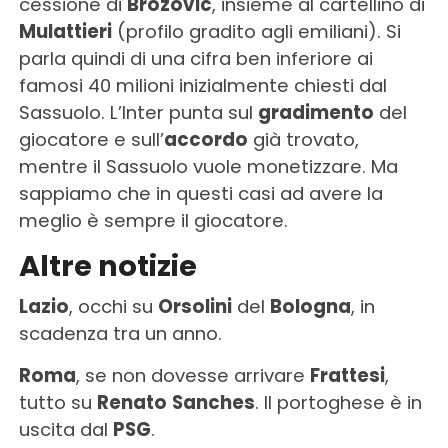
cessione di
Brozovic
, insieme al cartellino di
Mulattieri
(profilo gradito agli emiliani). Si
parla quindi di una cifra ben inferiore ai
famosi 40 milioni inizialmente chiesti dal
Sassuolo. L’Inter punta sul
gradimento
del
giocatore e sull’
accordo
già trovato,
mentre il Sassuolo vuole monetizzare. Ma
sappiamo che in questi casi ad avere la
meglio è sempre il giocatore.
Altre notizie
Lazio
, occhi su
Orsolini
del
Bologna
, in
scadenza tra un anno.
Roma
, se non dovesse arrivare
Frattesi
,
tutto su
Renato
Sanches
. Il portoghese è in
uscita dal
PSG
.