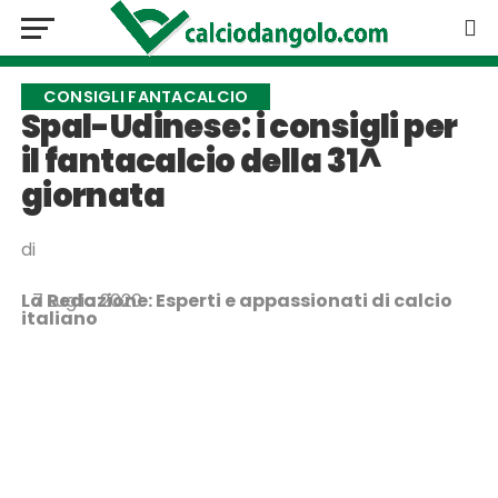
CONSIGLI FANTACALCIO
Spal-Udinese: i consigli per
il fantacalcio della 31^
giornata
di
La Redazione: Esperti e appassionati di calcio
7 Luglio 2020
italiano