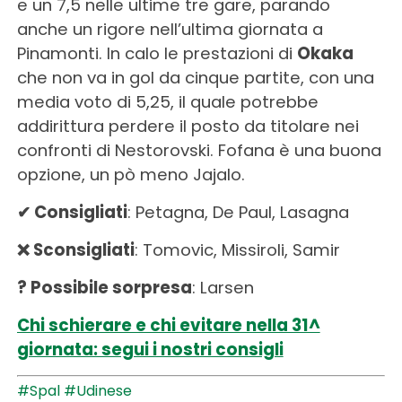
e un 7,5 nelle ultime tre gare, parando
anche un rigore nell’ultima giornata a
Pinamonti. In calo le prestazioni di
Okaka
che non va in gol da cinque partite, con una
media voto di 5,25, il quale potrebbe
addirittura perdere il posto da titolare nei
confronti di Nestorovski. Fofana è una buona
opzione, un pò meno Jajalo.
✔ Consigliati
: Petagna, De Paul, Lasagna
❌ Sconsigliati
: Tomovic, Missiroli, Samir
? Possibile sorpresa
: Larsen
Chi schierare e chi evitare nella 31^
giornata: segui i nostri consigli
#Spal
#Udinese