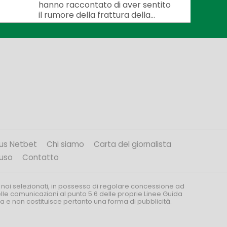
hanno raccontato di aver sentito
il rumore della frattura della...
us Netbet
Chi siamo
Carta del giornalista
’uso
Contatto
 noi selezionati, in possesso di regolare concessione ad
nelle comunicazioni al punto 5.6 delle proprie Linee Guida
za e non costituisce pertanto una forma di pubblicità.