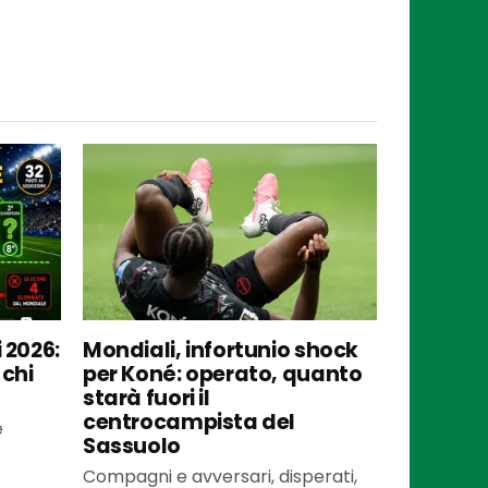
 2026:
Mondiali, infortunio shock
 chi
per Koné: operato, quanto
starà fuori il
centrocampista del
e
Sassuolo
Compagni e avversari, disperati,