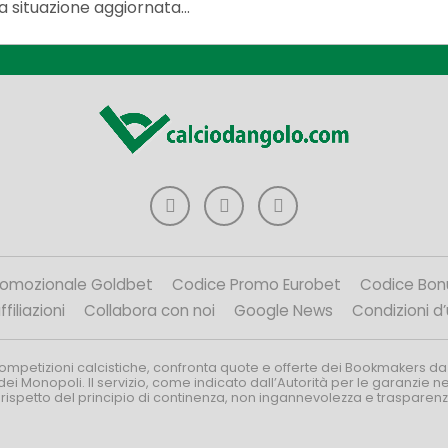
 la situazione aggiornata...
romozionale Goldbet
Codice Promo Eurobet
Codice Bon
filiazioni
Collabora con noi
Google News
Condizioni d
competizioni calcistiche, confronta quote e offerte dei Bookmakers da
dei Monopoli. Il servizio, come indicato dall’Autorità per le garanzie 
l rispetto del principio di continenza, non ingannevolezza e trasparen