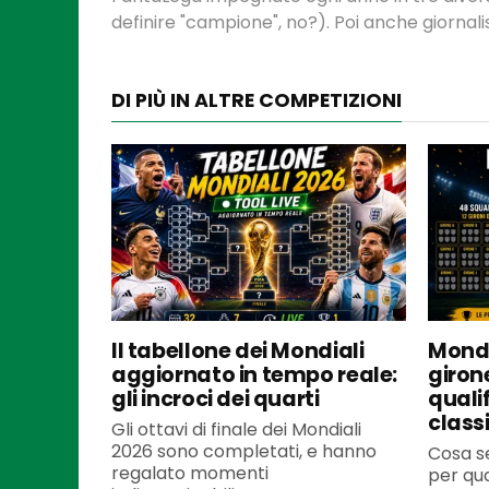
definire "campione", no?). Poi anche giornalis
DI PIÙ IN ALTRE COMPETIZIONI
Il tabellone dei Mondiali
Mondi
aggiornato in tempo reale:
girone
gli incroci dei quarti
qualif
classi
Gli ottavi di finale dei Mondiali
2026 sono completati, e hanno
Cosa s
regalato momenti
per qua