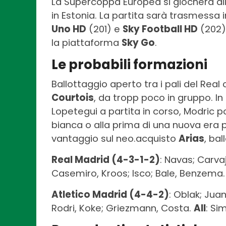
La Supercoppa Europea si giocherà al
in Estonia. La partita sarà trasmessa i
Uno HD
(201) e
Sky Football HD
(202),
la piattaforma
Sky Go
.
Le probabili formazioni
Ballottaggio aperto tra i pali del Real
Courtois
, da tropp poco in gruppo. In
Lopetegui a partita in corso, Modric p
bianca o alla prima di una nuova era p
vantaggio sul neo.acquisto
Arias
, ba
Real Madrid (4-3-1-2)
: Navas; Carva
Casemiro, Kroos; Isco; Bale, Benzema
Atletico Madrid (4-4-2)
: Oblak; Juan
Rodri, Koke; Griezmann, Costa.
All
: Si