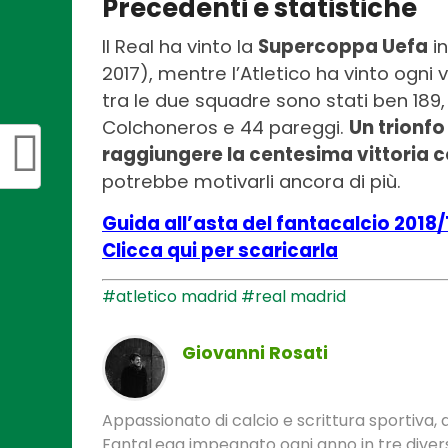
Precedenti e statistiche
Il Real ha vinto la
Supercoppa Uefa
in
2017), mentre l’Atletico ha vinto ogni vo
tra le due squadre sono stati ben 189, 
Colchoneros e 44 pareggi.
Un trionfo
raggiungere la centesima vittoria con
potrebbe motivarli ancora di più.
Guida all’asta del fantacalcio 2018/
Clicca qui per scaricarla
#atletico madrid
#real madrid
Giovanni Rosati
Appassionato di calcio e scrittura sportiva, 
FantaLega impegnato ogni anno in tre divers