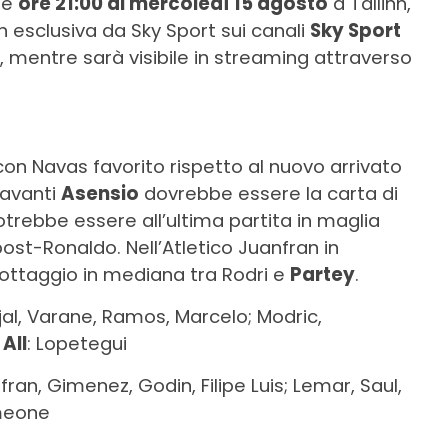
le
ore 21:00 di mercoledì 15 agosto
a Tallinn,
n esclusiva da Sky Sport sui canali
Sky Sport
 mentre sarà visibile in streaming attraverso
 con Navas favorito rispetto al nuovo arrivato
 avanti
Asensio
dovrebbe essere la carta di
otrebbe essere all’ultima partita in maglia
ost-Ronaldo. Nell’Atletico Juanfran in
llottaggio in mediana tra Rodri e
Partey
.
jal, Varane, Ramos, Marcelo; Modric,
.
All
: Lopetegui
fran, Gimenez, Godin, Filipe Luis; Lemar, Saul,
meone