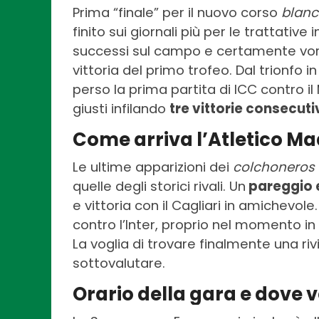
Prima “finale” per il nuovo corso
blan
finito sui giornali più per le trattativ
successi sul campo e certamente vorra
vittoria del primo trofeo. Dal trionfo
perso la prima partita di ICC contro il
giusti infilando
tre vittorie consecuti
Come arriva l’Atletico Ma
Le ultime apparizioni dei
colchoneros
quelle degli storici rivali. Un
pareggio e
e vittoria con il Cagliari in amichevole.
contro l’Inter, proprio nel momento in 
La voglia di trovare finalmente una ri
sottovalutare.
Orario della gara e dove v