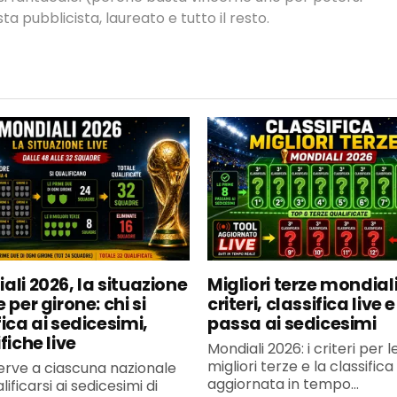
ta pubblicista, laureato e tutto il resto.
ali 2026, la situazione
Migliori terze mondiali
 per girone: chi si
criteri, classifica live e
ica ai sedicesimi,
passa ai sedicesimi
fiche live
Mondiali 2026: i criteri per l
migliori terze e la classifica
erve a ciascuna nazionale
aggiornata in tempo...
lificarsi ai sedicesimi di