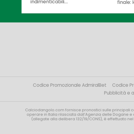
indimenticabili....
finale:
Codice Promozionale AdmiralBet
Codice P
Pubblicità e af
Calciodangolo.com fornisce pronostici sulle principali 
operare in Italia rilasciata dall’Agenzia delle Dogane e 
(allegate alla delibera 132/19/CONS), è effettuato ne