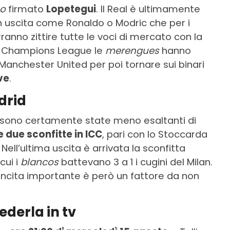
co
firmato
Lopetegui
. Il Real è ultimamente
e in uscita come Ronaldo o Modric che per i
nno zittire tutte le voci di mercato con la
 in Champions League le
merengues
hanno
 Manchester United per poi tornare sui binari
ve
.
drid
sono certamente state meno esaltanti di
 due sconfitte in ICC
, pari con lo Stoccarda
 Nell’ultima uscita è arrivata la sconfitta
cui i
blancos
battevano 3 a 1 i cugini del Milan.
vincita importante è però un fattore da non
ederla in tv