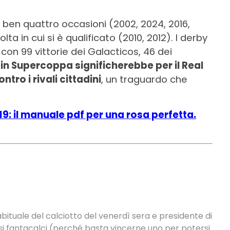
 ben quattro occasioni (2002, 2024, 2016,
lta in cui si è qualificato (2010, 2012). I derby
con 99 vittorie dei Galacticos, 46 dei
 in Supercoppa significherebbe per il Real
tro i rivali cittadini
, un traguardo che
19: il manuale pdf per una rosa perfetta.
abituale del calciotto del venerdì sera e presidente di
i fantacalci (perché basta vincerne uno per potersi