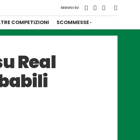
SEGUICI SU
LTRE COMPETIZIONI
SCOMMESSE
su Real
babili