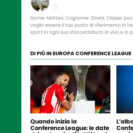
Nome: Matteo. Cognome: Zinani. Classe: poca
voglio essere il tuo punto di riferimento in 
sport in ogni sua sfaccettatura: lo vivo e lo
DI PIÙ IN EUROPA CONFERENCE LEAGUE
Quando inizia la
L’alb
Conference League: le date
Confe