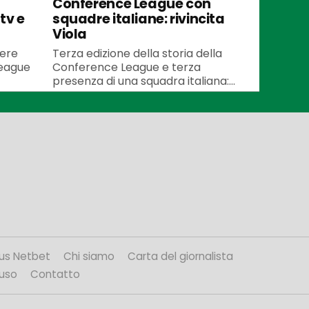
Conference League con
tv e
squadre italiane: rivincita
Viola
pere
Terza edizione della storia della
League
Conference League e terza
presenza di una squadra italiana:...
us Netbet
Chi siamo
Carta del giornalista
’uso
Contatto