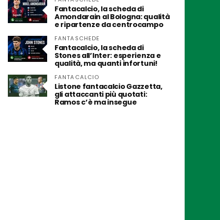
Fantacalcio, la scheda di
Amondarain al Bologna: qualità
e ripartenze da centrocampo
FANTASCHEDE
Fantacalcio, la scheda di
Stones all’Inter: esperienza e
qualità, ma quanti infortuni!
FANTACALCIO
Listone fantacalcio Gazzetta,
gli attaccanti più quotati:
Ramos c’è ma insegue