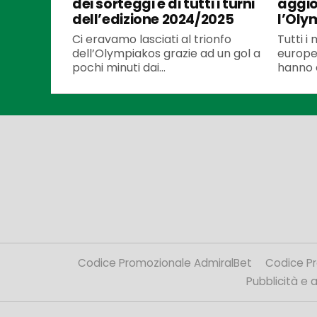
dei sorteggi e di tutti i turni
aggio
dell’edizione 2024/2025
l’Oly
Ci eravamo lasciati al trionfo
Tutti i
dell’Olympiakos grazie ad un gol a
europei
pochi minuti dai...
hanno e
Codice Promozionale AdmiralBet
Codice P
Pubblicità e af