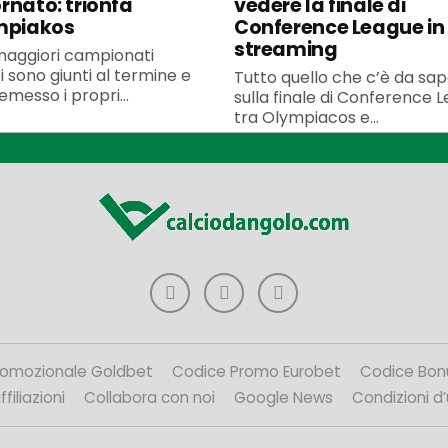
rnato: trionfa
vedere la finale di
mpiakos
Conference League in 
streaming
 maggiori campionati
 sono giunti al termine e
Tutto quello che c’è da sa
messo i propri...
sulla finale di Conference 
tra Olympiacos e...
romozionale Goldbet
Codice Promo Eurobet
Codice Bon
filiazioni
Collabora con noi
Google News
Condizioni d