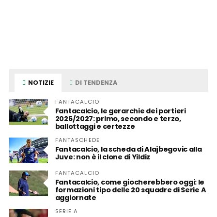
NOTIZIE
DI TENDENZA
FANTACALCIO
Fantacalcio, le gerarchie dei portieri
2026/2027: primo, secondo e terzo,
ballottaggi e certezze
FANTASCHEDE
Fantacalcio, la scheda di Alajbegovic alla
Juve: non è il clone di Yildiz
FANTACALCIO
Fantacalcio, come giocherebbero oggi: le
formazioni tipo delle 20 squadre di Serie A
aggiornate
SERIE A