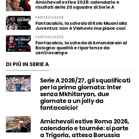
Amichevoli estive 2026: calendario e
risultati delle 20 squadre di Serie A
FANTASCHEDE
Fantacalcio, la scheda di Kolo Muani alla
Juventus: non è Vlahovic ma piace così
FANTASCHEDE
Fantacalcio, la scheda di Amondarain al
Bologna: qualità e ripartenze da
centrocampo
DI PIÙ IN SERIE A
Serie A 2026/27, gli squalificati
per la prima giornata: Inter
senza Mkhitaryan, due
giornate a un jolly da
fantacalcio!
Amichevoli estive Roma 2026,
calendario e tournée: si parte
a Trigoria, attesa Borussia