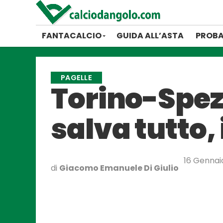
FANTACALCIO
GUIDA ALL’ASTA
PROBA
PAGELLE
Torino-Spezi
salva tutto,
16 Gennai
di
Giacomo Emanuele Di Giulio