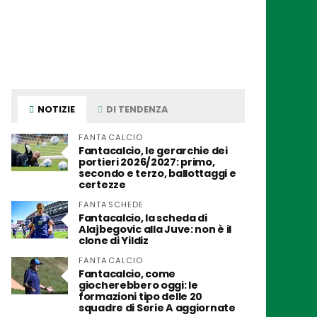
NOTIZIE
DI TENDENZA
FANTACALCIO
Fantacalcio, le gerarchie dei
portieri 2026/2027: primo,
secondo e terzo, ballottaggi e
certezze
FANTASCHEDE
Fantacalcio, la scheda di
Alajbegovic alla Juve: non è il
clone di Yildiz
FANTACALCIO
Fantacalcio, come
giocherebbero oggi: le
formazioni tipo delle 20
squadre di Serie A aggiornate