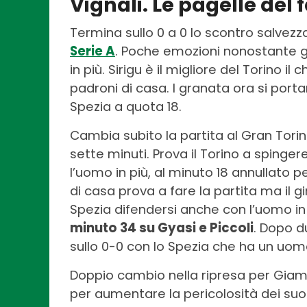
Vignali. Le pagelle del
Termina sullo 0 a 0 lo scontro salvezz
Serie A
. Poche emozioni nonostante gl
in più. Sirigu è il migliore del Torino i
padroni di casa. I granata ora si portan
Spezia a quota 18.
Cambia subito la partita al Gran Torino
sette minuti. Prova il Torino a spinge
l’uomo in più, al minuto 18 annullato pe
di casa prova a fare la partita ma il gi
Spezia difendersi anche con l’uomo i
minuto 34 su Gyasi e Piccoli
. Dopo d
sullo 0-0 con lo Spezia che ha un uom
Doppio cambio nella ripresa per Giam
per aumentare la pericolosità dei su