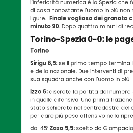
l’inferiorità numerica è lo Spezia che fa
di casa nonostante l’uomo in più non r
ligure.
Finale voglioso dei granata 
minuto 90
. Dopo quattro minuti di rec
Torino-Spezia 0-0: le pag
Torino
Sirigu 6,5:
se il primo tempo termina i
e della nazionale. Due interventi di pr
sua squadra anche con l’uomo in più.
Izzo 6:
discreta la partita del numero 
in quella difensiva. Una prima frazion
stato schierato nel centrodestra della
per dare più peso offensivo nella ripr
dal 45′
Zaza 5,5:
scelto da Giampaolo p