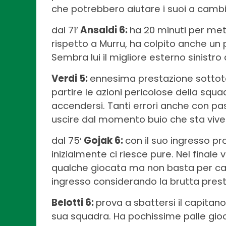
che potrebbero aiutare i suoi a cambiar
dal 71′
Ansaldi 6:
ha 20 minuti per mett
rispetto a Murru, ha colpito anche un
Sembra lui il migliore esterno sinistr
Verdi 5:
ennesima prestazione sottoto
partire le azioni pericolose della squ
accendersi. Tanti errori anche con pas
uscire dal momento buio che sta vive
dal 75′
Gojak 6:
con il suo ingresso pr
inizialmente ci riesce pure. Nel finale
qualche giocata ma non basta per cambi
ingresso considerando la brutta prest
Belotti 6:
prova a sbattersi il capitan
sua squadra. Ha pochissime palle gioca