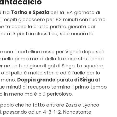
 fantacalcio
a tra
Torino e Spezia
per la 18^ giornata di
i ospiti giocassero per 83 minuti con l’uomo
l che fa capire la brutta partita giocata dai
o a 13 punti in classifica, sale ancora lo
 con il cartellino rosso per Vignali dopo soli
re nella prima metà della frazione sfruttando
r netto fuorigioco il gol di Singo. La squadra
ro di palla è molto sterile ed è facile per lo
n meno.
Doppia grande
parata
di Sirigu al
ue minuti di recupero termina il primo tempo
o in meno ma è più pericoloso.
paolo che ha fatto entrare Zaza e Lyanco
oi, passando ad un 4-3-1-2. Nonostante