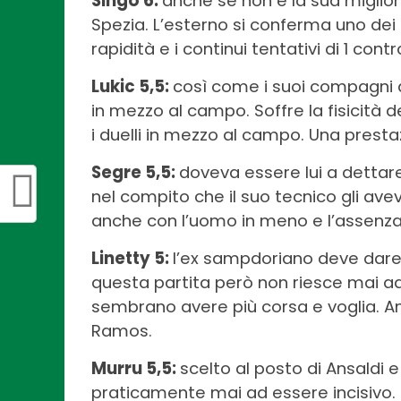
Singo 6:
anche se non è la sua miglior
Spezia. L’esterno si conferma uno dei m
rapidità e i continui tentativi di 1 con
Lukic 5,5:
così come i suoi compagni d
in mezzo al campo. Soffre la fisicità 
i duelli in mezzo al campo. Una prestaz
Segre 5,5:
doveva essere lui a dettar
nel compito che il suo tecnico gli ave
anche con l’uomo in meno e l’assenza 
Linetty 5:
l’ex sampdoriano deve dare d
questa partita però non riesce mai ad
sembrano avere più corsa e voglia. A
Ramos.
Murru 5,5:
scelto al posto di Ansaldi e
praticamente mai ad essere incisivo. 