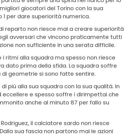
 partita è sempre una spina nel fianco per lo
igliori giocatori del Torino con la sua
tro 1 per dare superiorità numerica.
i reparto non riesce mai a creare superiorità
degli avversari che vincono praticamente tutti
ione non sufficiente in una serata difficile.
e i ritmi alla squadra ma spesso non riesce
va dato prima della sfida. La squadra soffre
di geometrie si sono fatte sentire.
i più alla sua squadra con la sua qualità. In
 eccellere e spesso soffre i dirimpettai che
mmonito anche al minuto 87 per fallo su
 Rodriguez, il calciatore sardo non riesce
Dalla sua fascia non partono mai le azioni