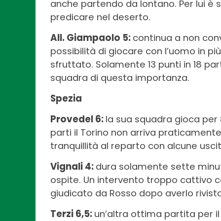
anche partendo da lontano. Per lui è s
predicare nel deserto.
All. Giampaolo 5:
continua a non conv
possibilità di giocare con l’uomo in pi
sfruttato. Solamente 13 punti in 18 p
squadra di questa importanza.
Spezia
Provedel 6:
la sua squadra gioca per
parti il Torino non arriva praticament
tranquillità al reparto con alcune usci
Vignali 4:
dura solamente sette minuti
ospite. Un intervento troppo cattivo c
giudicato da Rosso dopo averlo rivisto
Terzi 6,5:
un’altra ottima partita per i