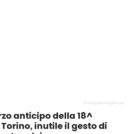
© imagephotoagency.it
erzo anticipo della 18^
Torino, inutile il gesto di