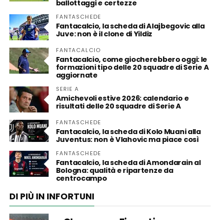
ballottaggi e certezze
FANTASCHEDE
Fantacalcio, la scheda di Alajbegovic alla
Juve: non è il clone di Yildiz
FANTACALCIO
Fantacalcio, come giocherebbero oggi: le
formazioni tipo delle 20 squadre di Serie A
aggiornate
SERIE A
Amichevoli estive 2026: calendario e
risultati delle 20 squadre di Serie A
FANTASCHEDE
Fantacalcio, la scheda di Kolo Muani alla
Juventus: non è Vlahovic ma piace così
FANTASCHEDE
Fantacalcio, la scheda di Amondarain al
Bologna: qualità e ripartenze da
centrocampo
DI PIÙ IN INFORTUNI