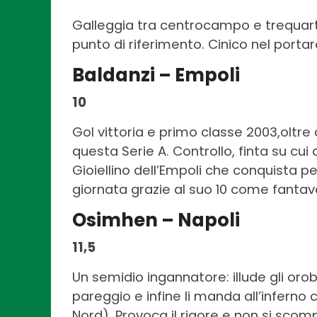
Galleggia tra centrocampo e trequart
punto di riferimento. Cinico nel portar
Baldanzi – Empoli
10
Gol vittoria e primo classe 2003,oltre c
questa Serie A. Controllo, finta su cui
Gioiellino dell’Empoli che conquista pe
giornata grazie al suo 10 come fantav
Osimhen – Napoli
11,5
Un semidio ingannatore: illude gli orobic
pareggio e infine li manda all’inferno 
Nord). Provoca il rigore e non si sco