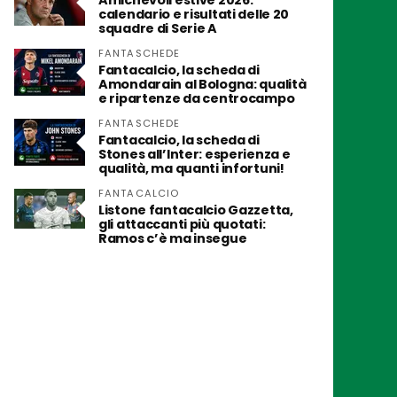
Amichevoli estive 2026:
calendario e risultati delle 20
squadre di Serie A
FANTASCHEDE
Fantacalcio, la scheda di
Amondarain al Bologna: qualità
e ripartenze da centrocampo
FANTASCHEDE
Fantacalcio, la scheda di
Stones all’Inter: esperienza e
qualità, ma quanti infortuni!
FANTACALCIO
Listone fantacalcio Gazzetta,
gli attaccanti più quotati:
Ramos c’è ma insegue