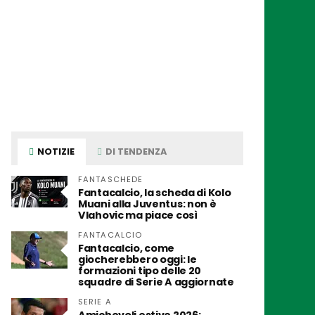
NOTIZIE
DI TENDENZA
FANTASCHEDE
Fantacalcio, la scheda di Kolo
Muani alla Juventus: non è
Vlahovic ma piace così
FANTACALCIO
Fantacalcio, come
giocherebbero oggi: le
formazioni tipo delle 20
squadre di Serie A aggiornate
SERIE A