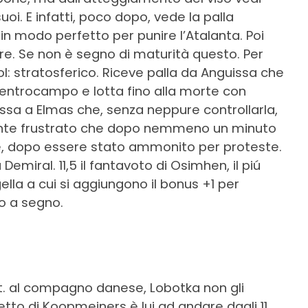
uoi. E infatti, poco dopo, vede la palla
 in modo perfetto per punire l’Atalanta. Poi
lare. Se non è segno di maturità questo. Per
l: stratosferico. Riceve palla da Anguissa che
centrocampo e lotta fino alla morte con
assa a Elmas che, senza neppure controllarla,
mente frustrato che dopo nemmeno un minuto
ne, dopo essere stato ammonito per proteste.
emiral. 11,5 il fantavoto di Osimhen, il piú
ella a cui si aggiungono il bonus +1 per
so a segno.
’ p.t. al compagno danese, Lobotka non gli
etto di Koopmeiners è lui ad andare dagli 11