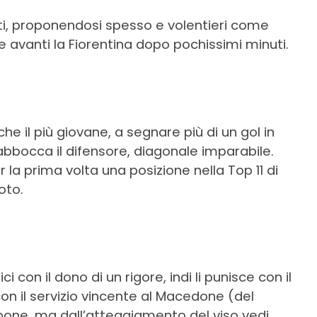
i, proponendosi spesso e volentieri come
e avanti la Fiorentina dopo pochissimi minuti.
he il più giovane, a segnare più di un gol in
 abbocca il difensore, diagonale imparabile.
r la prima volta una posizione nella Top 11 di
oto.
i con il dono di un rigore, indi li punisce con il
con il servizio vincente al Macedone (del
mpone, ma dall’atteggiamento del viso vedi