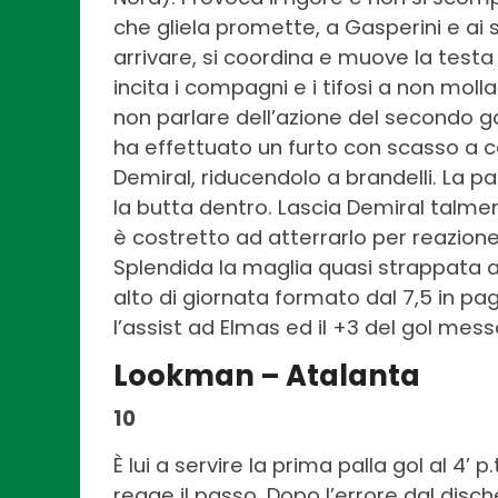
che gliela promette, a Gasperini e ai s
arrivare, si coordina e muove la testa
incita i compagni e i tifosi a non mol
non parlare dell’azione del secondo go
ha effettuato un furto con scasso a 
Demiral, riducendolo a brandelli. La p
la butta dentro. Lascia Demiral tal
è costretto ad atterrarlo per reazio
Splendida la maglia quasi strappata a D
alto di giornata formato dal 7,5 in pag
l’assist ad Elmas ed il +3 del gol mes
Lookman – Atalanta
10
È lui a servire la prima palla gol al 4
regge il passo. Dopo l’errore dal disch