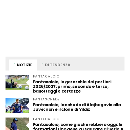
NOTIZIE
DI TENDENZA
FANTACALCIO
Fantacalcio, le gerarchie dei portieri
2026/2027: primo, secondo e terzo,
ballottaggi e certezze
FANTASCHEDE
Fantacalcio, la scheda di Alajbegovic alla
Juve: non è il clone di Yildiz
FANTACALCIO
Fantacalcio, come giocherebbero oggi: le
formazioni tipo delle 20 squadre di Serie A