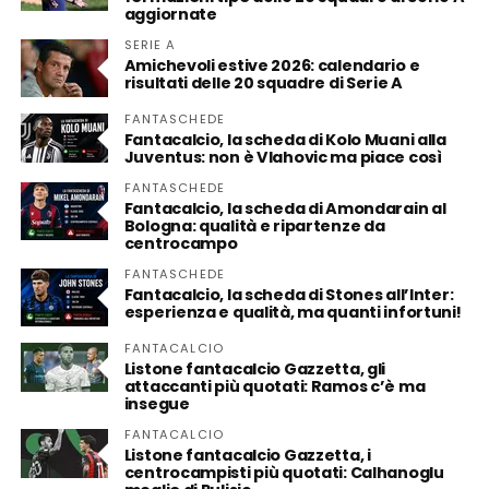
aggiornate
SERIE A
Amichevoli estive 2026: calendario e
risultati delle 20 squadre di Serie A
FANTASCHEDE
Fantacalcio, la scheda di Kolo Muani alla
Juventus: non è Vlahovic ma piace così
FANTASCHEDE
Fantacalcio, la scheda di Amondarain al
Bologna: qualità e ripartenze da
centrocampo
FANTASCHEDE
Fantacalcio, la scheda di Stones all’Inter:
esperienza e qualità, ma quanti infortuni!
FANTACALCIO
Listone fantacalcio Gazzetta, gli
attaccanti più quotati: Ramos c’è ma
insegue
FANTACALCIO
Listone fantacalcio Gazzetta, i
centrocampisti più quotati: Calhanoglu