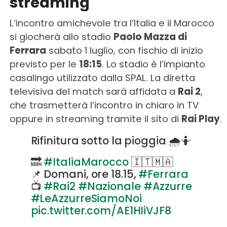
streaming
L’incontro amichevole tra l’Italia e il Marocco
si giocherà allo stadio
Paolo Mazza di
Ferrara
sabato 1 luglio, con fischio di inizio
previsto per le
18:15
. Lo stadio è l’impianto
casalingo utilizzato dalla SPAL. La diretta
televisiva del match sarà affidata a
Rai 2
,
che trasmetterà l’incontro in chiaro in TV
oppure in streaming tramite il sito di
Rai Play
.
Rifinitura sotto la pioggia 🌧️🤷
🔜
#ItaliaMarocco
🇮🇹🇲🇦
📌 Domani, ore 18.15,
#Ferrara
📺
#Rai2
#Nazionale
#Azzurre
#LeAzzurreSiamoNoi
pic.twitter.com/AE1HIiVJF8