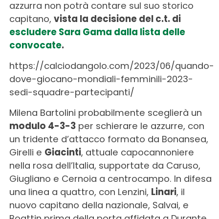
azzurra non potrà contare sul suo storico
capitano,
vista la decisione del c.t. di
escludere Sara Gama dalla lista delle
convocate
.
https://calciodangolo.com/2023/06/quando-
dove-giocano-mondiali-femminili-2023-
sedi-squadre-partecipanti/
Milena Bartolini probabilmente sceglierà un
modulo 4-3-3
per schierare le azzurre, con
un tridente d’attacco formato da Bonansea,
Girelli e
Giacinti
, attuale capocannoniere
nella rosa dell’Italia, supportate da Caruso,
Giugliano e Cernoia a centrocampo. In difesa
una linea a quattro, con Lenzini,
Linari
, il
nuovo capitano della nazionale, Salvai, e
Boattin prima della porta affidata a Durante.