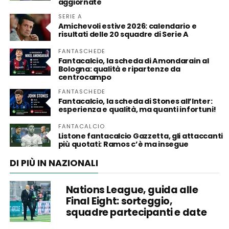
aggiornate
SERIE A
Amichevoli estive 2026: calendario e
risultati delle 20 squadre di Serie A
FANTASCHEDE
Fantacalcio, la scheda di Amondarain al
Bologna: qualità e ripartenze da
centrocampo
FANTASCHEDE
Fantacalcio, la scheda di Stones all’Inter:
esperienza e qualità, ma quanti infortuni!
FANTACALCIO
Listone fantacalcio Gazzetta, gli attaccanti
più quotati: Ramos c’è ma insegue
DI PIÙ IN NAZIONALI
Nations League, guida alle
Final Eight: sorteggio,
squadre partecipanti e date