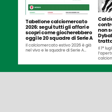
Calci
Tabellone calciomercato
contra
2026: segui tutti gli affari e
non s
scopri come giocherebbero
Dybal
oggi le 20 squadre di Serie A
tratt
Il calciomercato estivo 2026 è già
Il 1° l
nel vivo e le squadre di Serie A...
l’apert
calciom