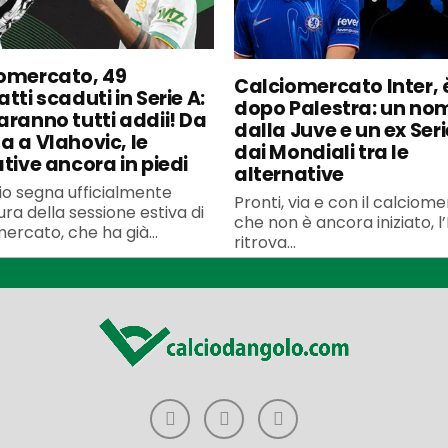
omercato, 49
Calciomercato Inter, è
tti scaduti in Serie A:
dopo Palestra: un no
aranno tutti addii! Da
dalla Juve e un ex Seri
a a Vlahovic, le
dai Mondiali tra le
ative ancora in piedi
alternative
uglio segna ufficialmente
Pronti, via e con il calciom
ura della sessione estiva di
che non è ancora iniziato, l’
ercato, che ha già...
ritrova...