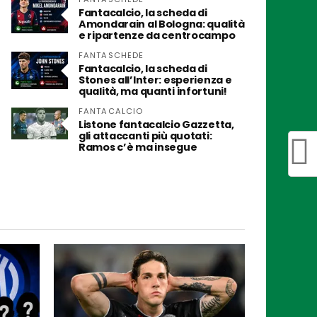
Fantacalcio, la scheda di
Amondarain al Bologna: qualità
e ripartenze da centrocampo
FANTASCHEDE
Fantacalcio, la scheda di
Stones all’Inter: esperienza e
qualità, ma quanti infortuni!
FANTACALCIO
Listone fantacalcio Gazzetta,
gli attaccanti più quotati:
Ramos c’è ma insegue