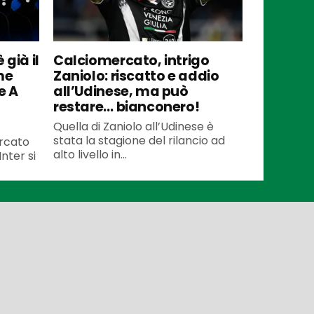
 già il
Calciomercato, intrigo
me
Zaniolo: riscatto e addio
e A
all’Udinese, ma può
restare… bianconero!
Quella di Zaniolo all’Udinese è
stata la stagione del rilancio ad
ercato
alto livello in...
Inter si