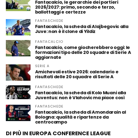
Fantacalcio, le gerarchie dei portieri
2026/2027: primo, secondo e terzo,
ballottaggi e certezze
FANTASCHEDE
Fantacalcio, la scheda di Alajbegovic alla
Juve: non è il clone di Yildiz
FANTACALCIO
Fantacalcio, come giocherebbero oggi: le
formazioni tipo delle 20 squadre di Serie A
aggiornate
SERIE A
Amichevoli estive 2026: calendario e
risultati delle 20 squadre di Serie A
FANTASCHEDE
Fantacalcio, la scheda di Kolo Muani alla
Juventus: non è Vlahovic ma piace così
FANTASCHEDE
Fantacalcio, la scheda di Amondarain al
Bologna: qualità e ripartenze da
centrocampo
DI PIÙ IN EUROPA CONFERENCE LEAGUE