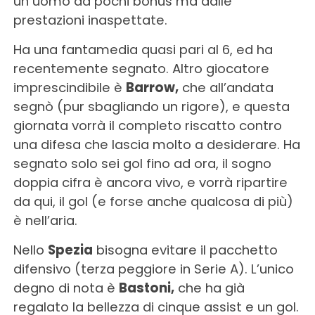
un uomo da pochi bonus ma dalle
prestazioni inaspettate.
Ha una fantamedia quasi pari al 6, ed ha
recentemente segnato. Altro giocatore
imprescindibile è
Barrow,
che all’andata
segnò (pur sbagliando un rigore), e questa
giornata vorrà il completo riscatto contro
una difesa che lascia molto a desiderare. Ha
segnato solo sei gol fino ad ora, il sogno
doppia cifra è ancora vivo, e vorrà ripartire
da qui, il gol (e forse anche qualcosa di più)
è nell’aria.
Nello
Spezia
bisogna evitare il pacchetto
difensivo (terza peggiore in Serie A). L’unico
degno di nota è
Bastoni,
che ha già
regalato la bellezza di cinque assist e un gol.