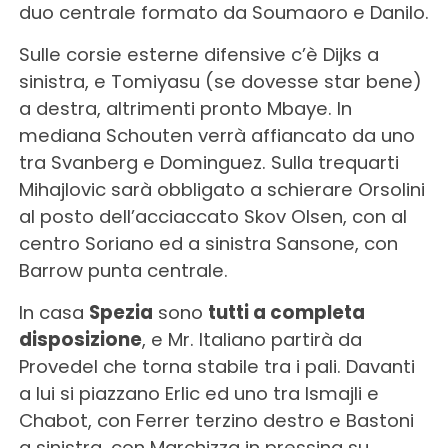
duo centrale formato da Soumaoro e Danilo.
Sulle corsie esterne difensive c’è Dijks a
sinistra, e Tomiyasu (se dovesse star bene)
a destra, altrimenti pronto Mbaye. In
mediana Schouten verrà affiancato da uno
tra Svanberg e Dominguez. Sulla trequarti
Mihajlovic sarà obbligato a schierare Orsolini
al posto dell’acciaccato Skov Olsen, con al
centro Soriano ed a sinistra Sansone, con
Barrow punta centrale.
In casa
Spezia
sono
tutti a completa
disposizione
, e Mr. Italiano partirà da
Provedel che torna stabile tra i pali. Davanti
a lui si piazzano Erlic ed uno tra Ismajli e
Chabot, con Ferrer terzino destro e Bastoni
a sinistra, con Marchizza in pressing su