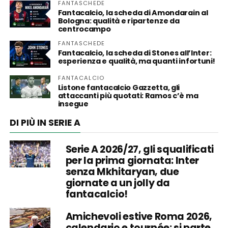
FANTASCHEDE
Fantacalcio, la scheda di Amondarain al
Bologna: qualità e ripartenze da
centrocampo
FANTASCHEDE
Fantacalcio, la scheda di Stones all’Inter:
esperienza e qualità, ma quanti infortuni!
FANTACALCIO
Listone fantacalcio Gazzetta, gli
attaccanti più quotati: Ramos c’è ma
insegue
DI PIÙ IN SERIE A
Serie A 2026/27, gli squalificati
per la prima giornata: Inter
senza Mkhitaryan, due
giornate a un jolly da
fantacalcio!
Amichevoli estive Roma 2026,
calendario e tournée: si parte