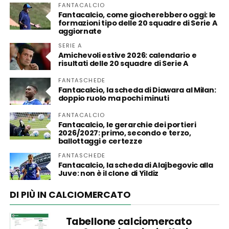
FANTACALCIO
Fantacalcio, come giocherebbero oggi: le
formazioni tipo delle 20 squadre di Serie A
aggiornate
SERIE A
Amichevoli estive 2026: calendario e
risultati delle 20 squadre di Serie A
FANTASCHEDE
Fantacalcio, la scheda di Diawara al Milan:
doppio ruolo ma pochi minuti
FANTACALCIO
Fantacalcio, le gerarchie dei portieri
2026/2027: primo, secondo e terzo,
ballottaggi e certezze
FANTASCHEDE
Fantacalcio, la scheda di Alajbegovic alla
Juve: non è il clone di Yildiz
DI PIÙ IN CALCIOMERCATO
Tabellone calciomercato