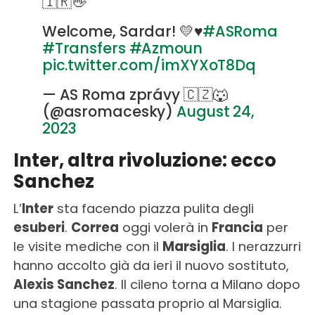
🇮🇷👋
Welcome, Sardar! 💛♥️
#ASRoma
#Transfers
#Azmoun
pic.twitter.com/imXYXoT8Dq
— AS Roma zprávy 🇨🇿🐺
(@asromacesky)
August 24,
2023
Inter, altra rivoluzione: ecco
Sanchez
L’
Inter
sta facendo piazza pulita degli
esuberi
.
Correa
oggi volerà in
Francia
per
le visite mediche con il
Marsiglia
. I nerazzurri
hanno accolto già da ieri il nuovo sostituto,
Alexis Sanchez
. Il cileno torna a Milano dopo
una stagione passata proprio al Marsiglia.