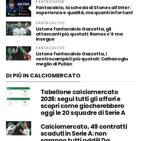
FANTASCHEDE
Fantacalcio, la scheda di Stones all’Inter:
esperienza e qualità, ma quanti infortuni!
FANTACALCIO
Listone fantacalcio Gazzetta, gli
attaccanti più quotati: Ramos c’è ma
insegue
FANTACALCIO
Listone fantacalcio Gazzetta, i
centrocampisti più quotati: Calhanoglu
meglio di Pulisic
DI PIÙ IN CALCIOMERCATO
Tabellone calciomercato
2026: segui tutti gli affari e
scopri come giocherebbero
oggi le 20 squadre di Serie A
Calciomercato, 49 contratti
scaduti in Serie A: non
saranno tutti addii! Da