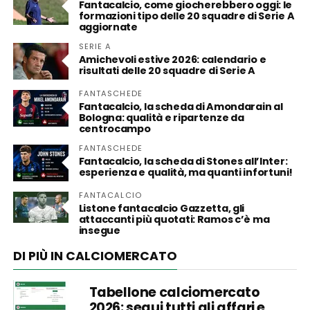
Fantacalcio, come giocherebbero oggi: le
formazioni tipo delle 20 squadre di Serie A
aggiornate
SERIE A
Amichevoli estive 2026: calendario e
risultati delle 20 squadre di Serie A
FANTASCHEDE
Fantacalcio, la scheda di Amondarain al
Bologna: qualità e ripartenze da
centrocampo
FANTASCHEDE
Fantacalcio, la scheda di Stones all’Inter:
esperienza e qualità, ma quanti infortuni!
FANTACALCIO
Listone fantacalcio Gazzetta, gli
attaccanti più quotati: Ramos c’è ma
insegue
DI PIÙ IN CALCIOMERCATO
Tabellone calciomercato
2026: segui tutti gli affari e