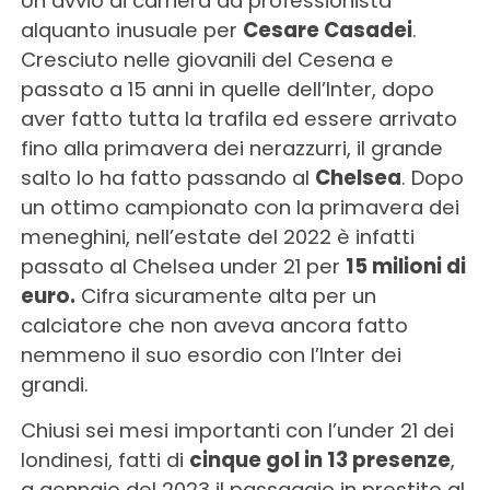
Un avvio di carriera da professionista
alquanto inusuale per
Cesare Casadei
.
Cresciuto nelle giovanili del Cesena e
passato a 15 anni in quelle dell’Inter, dopo
aver fatto tutta la trafila ed essere arrivato
fino alla primavera dei nerazzurri, il grande
salto lo ha fatto passando al
Chelsea
. Dopo
un ottimo campionato con la primavera dei
meneghini, nell’estate del 2022 è infatti
passato al Chelsea under 21 per
15 milioni di
euro.
Cifra sicuramente alta per un
calciatore che non aveva ancora fatto
nemmeno il suo esordio con l’Inter dei
grandi.
Chiusi sei mesi importanti con l’under 21 dei
londinesi, fatti di
cinque gol in 13 presenze
,
a gennaio del 2023 il passaggio in prestito al