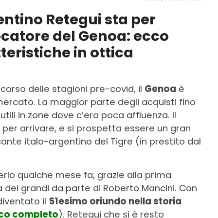
entino Retegui sta per
ocatore del Genoa: ecco
teristiche in ottica
corso delle stagioni pre-covid, il
Genoa
è
omercato. La maggior parte degli acquisti fino
ili in zone dove c’era poca affluenza. Il
per arrivare, e si prospetta essere un gran
ante italo-argentino del Tigre (in prestito dal
rlo qualche mese fa, grazie alla prima
a dei grandi da parte di Roberto Mancini. Con
iventato il
51esimo oriundo nella storia
nco completo
). Retegui che si è resto