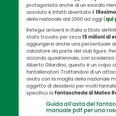
protagonista anche di un esordio nient
assoluto è infatti diventato il
16esimo
della nazionale dal 2000 ad oggi (
qui g
Retegui arriverà in Italia a titolo defi
stato trovato per circa
15 milioni di 
aggiungersi anche una percentuale d
calciatore da parte del club ligure. P
accordo quadriennale, con scadenza il 
Alberto Gilardino, questo è un colpo c
fantallenatori. Trattandosi di un att
avuto con la maglia della nazionale m
oggetto di desiderio per molti fantall
specifico la
fantascheda di Mateo R
Guida all’asta del fantaca
manuale pdf per una ros