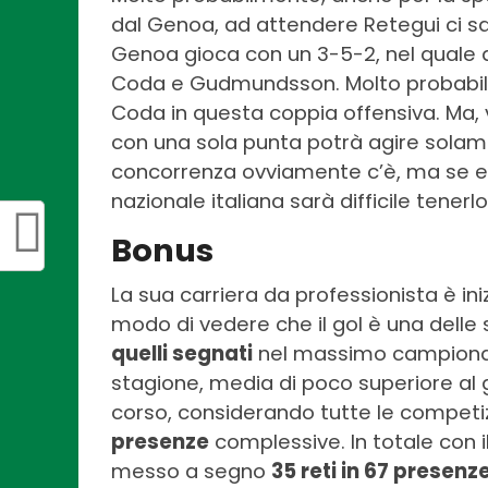
dal Genoa, ad attendere Retegui ci s
Genoa gioca con un 3-5-2, nel quale 
Coda e Gudmundsson. Molto probabilm
Coda in questa coppia offensiva. Ma, v
con una sola punta potrà agire solame
concorrenza ovviamente c’è, ma se es
nazionale italiana sarà difficile tenerlo
Bonus
La sua carriera da professionista è i
modo di vedere che il gol è una delle 
quelli segnati
nel massimo campionato
stagione, media di poco superiore al g
corso, considerando tutte le competizi
presenze
complessive. In totale con i
messo a segno
35 reti in 67 presenz