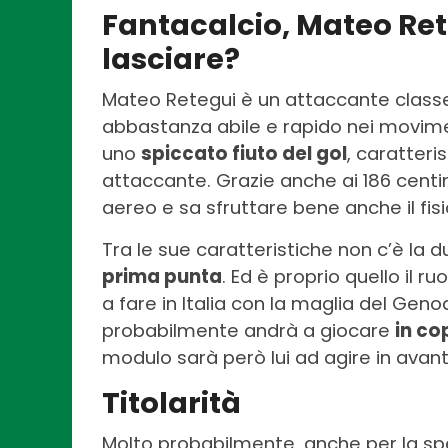
Fantacalcio, Mateo Ret
lasciare?
Mateo Retegui è un attaccante classe
abbastanza abile e rapido nei movimen
uno
spiccato fiuto del gol
, caratter
attaccante. Grazie anche ai 186 centim
aereo e sa sfruttare bene anche il fisi
Tra le sue caratteristiche non c’è la 
prima punta
. Ed è proprio quello il r
a fare in Italia con la maglia del Geno
probabilmente andrà a giocare
in c
modulo sarà però lui ad agire in avan
Titolarità
Molto probabilmente, anche per la spes