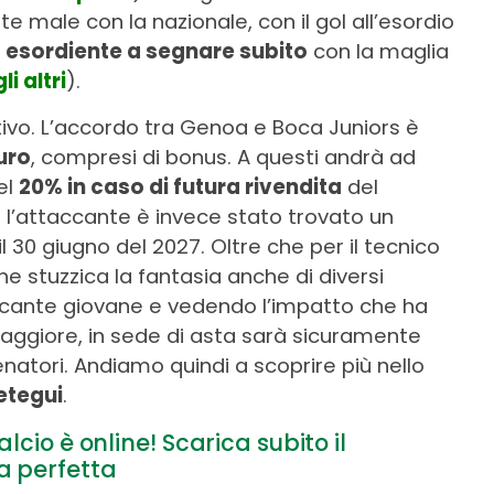
e male con la nazionale, con il gol all’esordio
 esordiente a segnare subito
con la maglia
li altri
).
nitivo. L’accordo tra Genoa e Boca Juniors è
euro
, compresi di bonus. A questi andrà ad
el
20% in caso di futura rivendita
del
er l’attaccante è invece stato trovato un
30 giugno del 2027. Oltre che per il tecnico
he stuzzica la fantasia anche di diversi
accante giovane e vedendo l’impatto che ha
aggiore, in sede di asta sarà sicuramente
enatori. Andiamo quindi a scoprire più nello
etegui
.
lcio è online! Scarica subito il
a perfetta