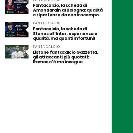
Fantacalcio, la scheda di
Amondarain al Bologna: qualità
e ripartenze da centrocampo
FANTASCHEDE
Fantacalcio, la scheda di
Stones all’Inter: esperienza e
qualità, ma quanti infortuni!
FANTACALCIO
Listone fantacalcio Gazzetta,
gli attaccanti più quotati:
Ramos c’è ma insegue