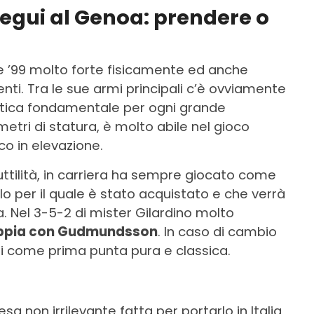
egui al Genoa: prendere o
 ’99 molto forte fisicamente ed anche
ti. Tra le sue armi principali c’è ovviamente
istica fondamentale per ogni grande
etri di statura, è molto abile nel gioco
co in elevazione.
duttilità, in carriera ha sempre giocato come
uolo per il quale è stato acquistato e che verrà
a. Nel 3-5-2 di mister Gilardino molto
oppia con Gudmundsson
. In caso di cambio
ti come prima punta pura e classica.
a non irrilevante fatta per portarlo in Italia