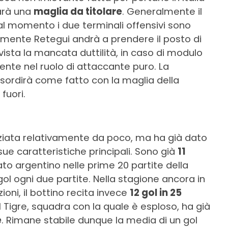
arà una
maglia da titolare
. Generalmente il
al momento i due terminali offensivi sono
ente Retegui andrà a prendere il posto di
ista la mancata duttilità, in caso di modulo
nte nel ruolo di attaccante puro. La
ordirà come fatto con la maglia della
 fuori.
niziata relativamente da poco, ma ha già dato
sue caratteristiche principali. Sono già
11
 argentino nelle prime 20 partite della
ol ogni due partite. Nella stagione ancora in
oni, il bottino recita invece
12 gol in 25
l Tigre, squadra con la quale è esploso, ha già
e
. Rimane stabile dunque la media di un gol