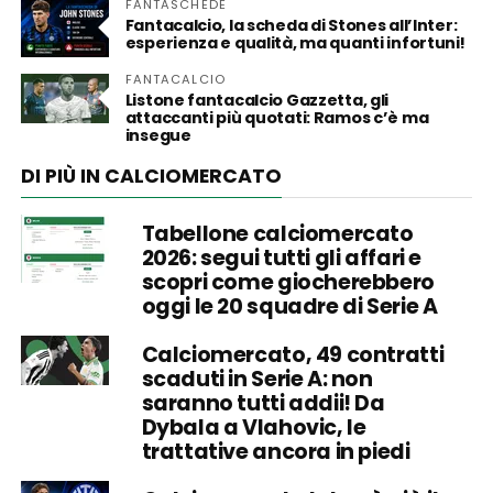
FANTASCHEDE
Fantacalcio, la scheda di Stones all’Inter:
esperienza e qualità, ma quanti infortuni!
FANTACALCIO
Listone fantacalcio Gazzetta, gli
attaccanti più quotati: Ramos c’è ma
insegue
DI PIÙ IN CALCIOMERCATO
Tabellone calciomercato
2026: segui tutti gli affari e
scopri come giocherebbero
oggi le 20 squadre di Serie A
Calciomercato, 49 contratti
scaduti in Serie A: non
saranno tutti addii! Da
Dybala a Vlahovic, le
trattative ancora in piedi