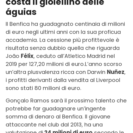
costa il gioiellino delle
águias
Il Benfica ha guadagnato centinaia di milioni
di euro negli ultimi anni con la sua proficua
accademia. La cessione più profittevole è
risultata senza dubbio quella che riguarda
João
Félix
, ceduto all’Atletico Madrid nel
2019 per 127,20 milioni di euro.L’anno scorso
un’altra plusvalenza ricca con Darwin
Nuñez
,
i profitti derivanti dalla vendita al Liverpool
sono stati 80 milioni di euro.
Gonçalo Ramos sarà il prossimo talento che
potrebbe far guadagnare un’ingente
somma di denaro al Benfica. Il giovane
attaccante nel club dal 2013, ha una
valutazione di
24 milioni di euro
secondo le